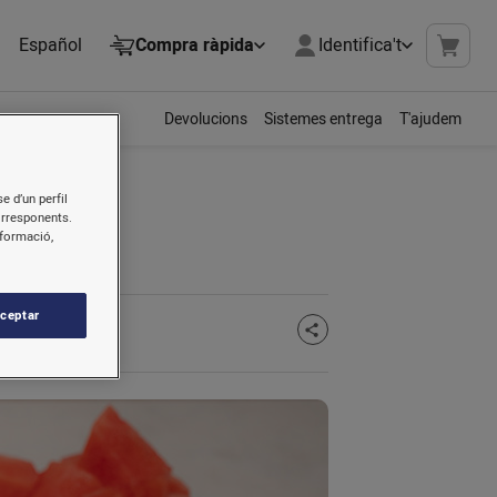
Español
Compra ràpida
Identifica't
Devolucions
Sistemes entrega
T'ajudem
e d’un perfil
orresponents.
nformació,
ceptar