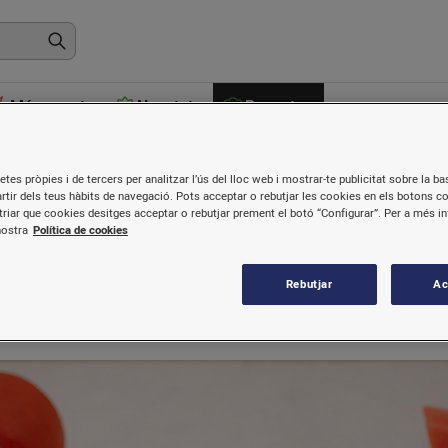
Més venuts
Novetats
Receptes
etes pròpies i de tercers per analitzar l’ús del lloc web i mostrar-te publicitat sobre la bas
artir dels teus hàbits de navegació. Pots acceptar o rebutjar les cookies en els botons c
riar que cookies desitges acceptar o rebutjar prement el botó “Configurar”. Per a més i
mb pernil ibèric i crostons
nostra
Política de cookies
Rebutjar
Ac