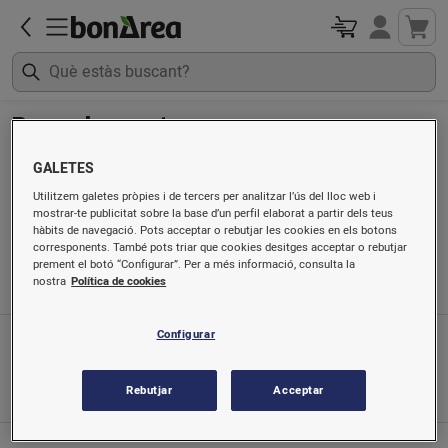
Recordar contrasenya
GALETES
Usuari/mail:
Utilitzem galetes pròpies i de tercers per analitzar l’ús del lloc web i
mostrar-te publicitat sobre la base d’un perfil elaborat a partir dels teus
hàbits de navegació. Pots acceptar o rebutjar les cookies en els botons
corresponents. També pots triar que cookies desitges acceptar o rebutjar
Enviar dades
prement el botó “Configurar”. Per a més informació, consulta la
nostra
Política de cookies
Configurar
App mòbil
Busca'ns a
Rebutjar
Acceptar