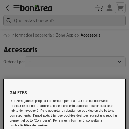
Informàtica i papereria
Zona Apple
Accessoris
Accessoris
Ordenat per
GALETES
Utilitzem galetes pròpies i de tercers per analitzar l’ús del lloc web i
mostrar-te publicitat sobre la base d’un perfil elaborat a partir dels teus
hàbits de navegació. Pots acceptar o rebutjar les cookies en els botons
corresponents. També pots triar que cookies desitges acceptar o rebutjar
prement el botó “Configurar”. Per a més informació, consulta la
nostra
Política de cookies