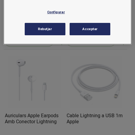
Adaptador de Corrent a
Airtag Apple
USB 12W Apple
Configurar
25 €/u.
39 €/u.
Rebutjar
Acceptar
Comprar
Comprar
Auriculars Apple Earpods
Cable Lightning a USB 1m
Amb Conector Lightning
Apple