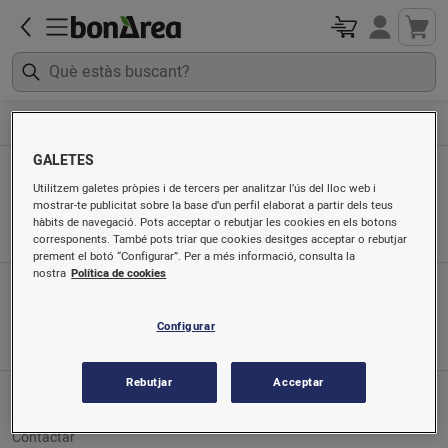
Begudes
Vi blanc
GALETES
Vi blanc
Utilitzem galetes pròpies i de tercers per analitzar l’ús del lloc web i
mostrar-te publicitat sobre la base d’un perfil elaborat a partir dels teus
Ordenat per
hàbits de navegació. Pots acceptar o rebutjar les cookies en els botons
corresponents. També pots triar que cookies desitges acceptar o rebutjar
prement el botó “Configurar”. Per a més informació, consulta la
nostra
Política de cookies
App mòbil
Busca'ns a
Configurar
Rebutjar
Acceptar
Servei al client
Contactar