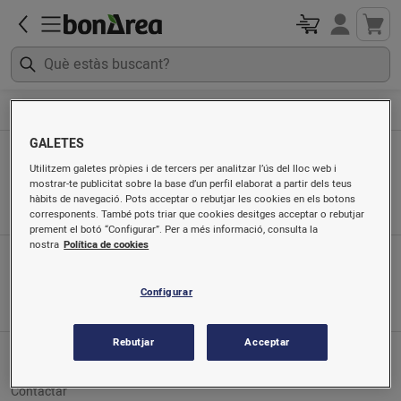
Begudes
Vi blanc
GALETES
Vi blanc
Utilitzem galetes pròpies i de tercers per analitzar l’ús del lloc web i
mostrar-te publicitat sobre la base d’un perfil elaborat a partir dels teus
Ordenat per
hàbits de navegació. Pots acceptar o rebutjar les cookies en els botons
corresponents. També pots triar que cookies desitges acceptar o rebutjar
prement el botó “Configurar”. Per a més informació, consulta la
nostra
Política de cookies
App mòbil
Busca'ns a
Configurar
Rebutjar
Acceptar
Servei al client
Contactar