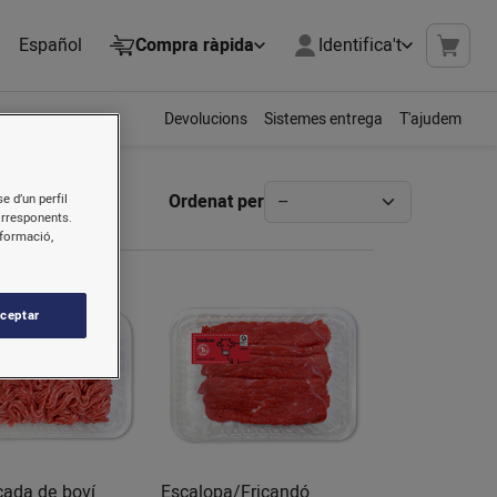
Español
Compra ràpida
Identifica't
Devolucions
Sistemes entrega
T'ajudem
Ordenat per
e d’un perfil
orresponents.
nformació,
ceptar
cada de boví
Escalopa/Fricandó