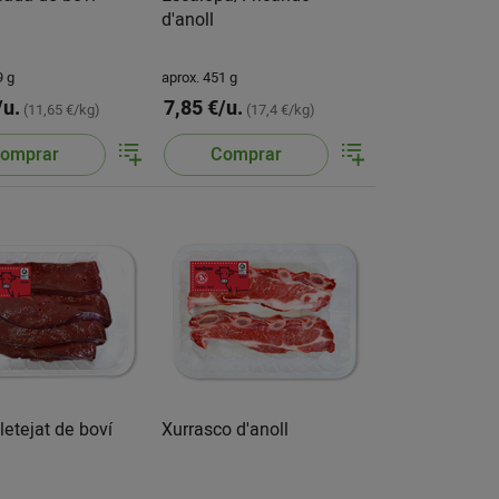
d'anoll
9 g
aprox. 451 g
/u.
7,85 €/u.
(11,65 €/kg)
(17,4 €/kg)
omprar
Comprar
letejat de boví
Xurrasco d'anoll