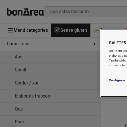
Menú categories
Sense gluten
Gourmet
GALETES
Carns i ous
Utilitzem gal
elaborat a p
Aus
També pots t
consulta la 
Conill
Configurar
Corder / xai
Elaborats frescos
Ous
Porc