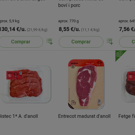
boví i porc
prox. 5,9 kg
aprox. 770 g
aprox. 64
130,14 €/u.
8,55 €/u.
7,56 €
(21,99 €/kg)
(11,1 €/kg)
Comprar
Comprar
C
istec 1ª A. d'anoll
Entrecot madurat d'anoll
Fetge fi