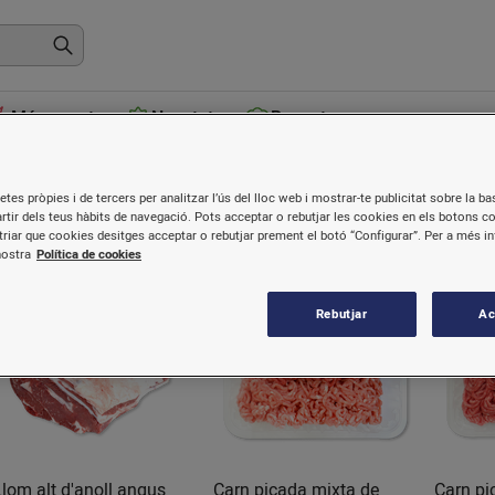
Més venuts
Novetats
Receptes
Vedella
etes pròpies i de tercers per analitzar l’ús del lloc web i mostrar-te publicitat sobre la bas
artir dels teus hàbits de navegació. Pots acceptar o rebutjar les cookies en els botons c
riar que cookies desitges acceptar o rebutjar prement el botó “Configurar”. Per a més i
nostra
Política de cookies
Rebutjar
Ac
Nou
Llom alt d'anoll angus
Carn picada mixta de
Carn pi