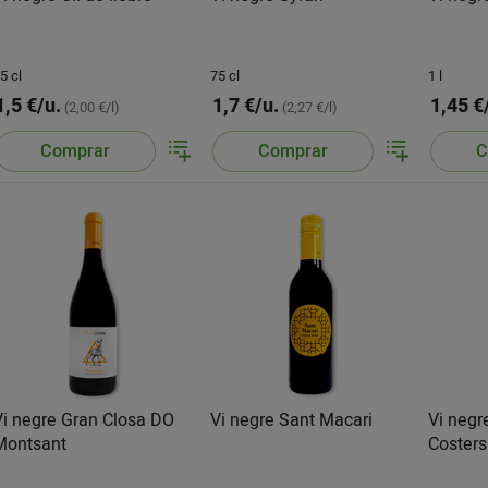
5 cl
75 cl
1 l
1,5 €/u.
1,7 €/u.
1,45 €
(2,00 €/l)
(2,27 €/l)
Comprar
Comprar
C
Vi negre Gran Closa DO
Vi negre Sant Macari
Vi negr
Montsant
Costers