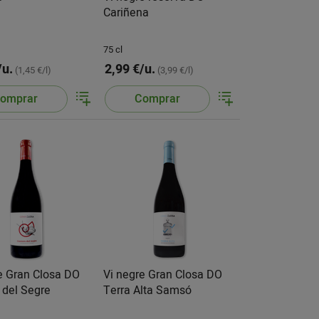
Cariñena
75 cl
/u.
2,99 €/u.
(1,45 €/l)
(3,99 €/l)
omprar
Comprar
e Gran Closa DO
Vi negre Gran Closa DO
 del Segre
Terra Alta Samsó