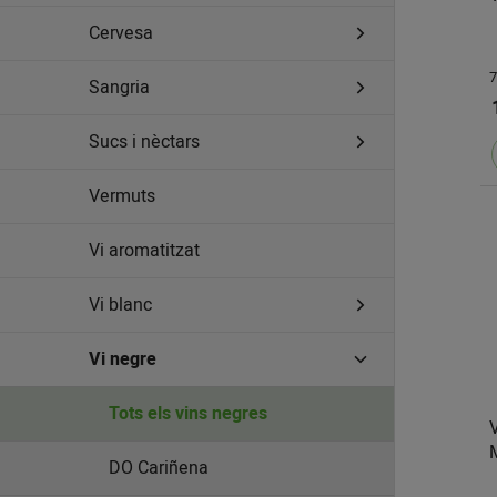
Cervesa
7
Sangria
Sucs i nèctars
Vermuts
Vi aromatitzat
Vi blanc
Vi negre
Tots els vins negres
DO Cariñena