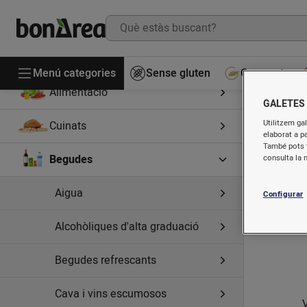
Menú categories
Sense gluten
Gourmet
Alimentació
GALETES
T
Utilitzem gal
Cuinats
elaborat a p
També pots t
Begudes
consulta la 
Aigua
Configurar
Alcohòliques d'alta graduació
Begudes refrescants
Cava i vins escumosos