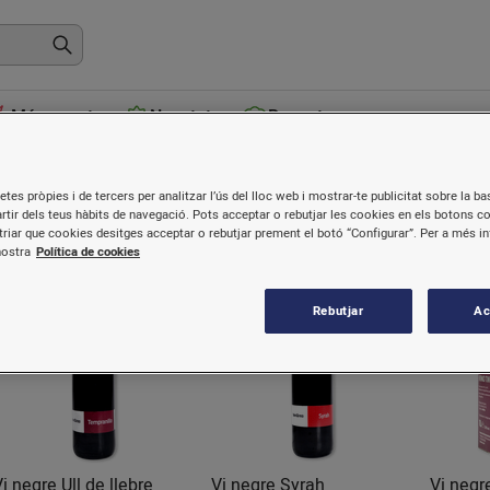
Més venuts
Novetats
Receptes
ots els vins negres
etes pròpies i de tercers per analitzar l’ús del lloc web i mostrar-te publicitat sobre la bas
artir dels teus hàbits de navegació. Pots acceptar o rebutjar les cookies en els botons c
riar que cookies desitges acceptar o rebutjar prement el botó “Configurar”. Per a més i
nostra
Política de cookies
Rebutjar
Ac
Vi negre Ull de llebre
Vi negre Syrah
Vi negr