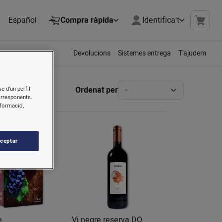
Español
Compra ràpida
Identifica't
Devolucions
Sistemes entrega
T'ajudem
Ordenat per
e d’un perfil
orresponents.
nformació,
ceptar
e
Vi negre reserva DO