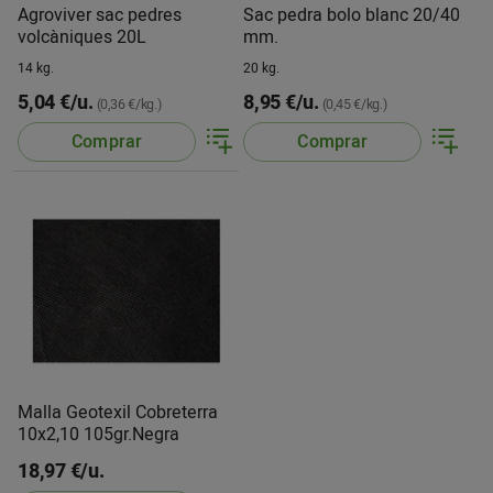
Agroviver sac pedres
Sac pedra bolo blanc 20/40
volcàniques 20L
mm.
14 kg.
20 kg.
5,04 €/u.
8,95 €/u.
(0,36 €/kg.)
(0,45 €/kg.)
Comprar
Comprar
Malla Geotexil Cobreterra
10x2,10 105gr.Negra
18,97 €/u.