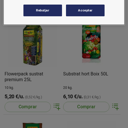
Comprar
Comprar
Rebutjar
Acceptar
Flowerpack sustrat
Substrat hort Boix 50L
premium 25L
10 kg.
20 kg.
5,20 €/u.
6,10 €/u.
(0,52 €/kg.)
(0,31 €/kg.)
Comprar
Comprar