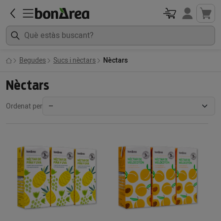
Begudes
Sucs i nèctars
Nèctars
Nèctars
Ordenat per