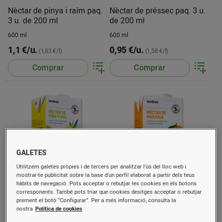
Nèctar de pinya i raïm paq.
Nèctar de préssec paq. 3 u.
3 u. de 200 ml
de 200 ml
600 ml
600 ml
1,1 €/u.
0,95 €/u.
(1,83 €/l)
(1,58 €/l)
Comprar
Comprar
GALETES
Utilitzem galetes pròpies i de tercers per analitzar l’ús del lloc web i
mostrar-te publicitat sobre la base d’un perfil elaborat a partir dels teus
hàbits de navegació. Pots acceptar o rebutjar les cookies en els botons
Nèctar de pinya i raïm
Nèctar de taronja
corresponents. També pots triar que cookies desitges acceptar o rebutjar
prement el botó “Configurar”. Per a més informació, consulta la
nostra
Política de cookies
1 l
1 l