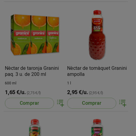
Nèctar de taronja Granini
Nèctar de tomàquet Granini
paq. 3 u. de 200 ml
ampolla
600 ml
1 l
1,65 €/u.
2,95 €/u.
(2,75 €/l)
(2,95 €/l)
Comprar
Comprar