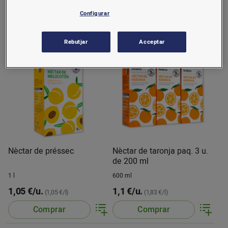
1,35 €/u.
1,35 €/u.
(1,35 €/l)
(1,35 €/l)
Configurar
Comprar
Comprar
Rebutjar
Acceptar
Nèctar de préssec
Nèctar de taronja paq. 3 u.
de 200 ml
1 l
600 ml
1,05 €/u.
1,1 €/u.
(1,05 €/l)
(1,83 €/l)
Comprar
Comprar