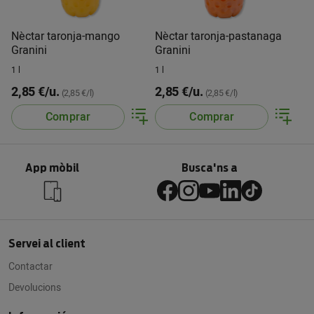
Nèctar taronja-mango
Nèctar taronja-pastanaga
Granini
Granini
1 l
1 l
2,85 €/u.
2,85 €/u.
(2,85 €/l)
(2,85 €/l)
Comprar
Comprar
App mòbil
Busca'ns a
Servei al client
Contactar
Devolucions