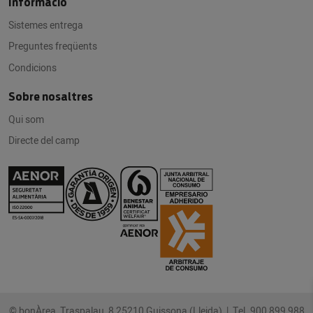
Informació
Sistemes entrega
Preguntes freqüents
Condicions
Sobre nosaltres
Qui som
Directe del camp
© bonÀrea Traspalau, 8 25210 Guissona (Lleida) |
Tel. 900 899 988