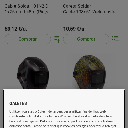
Cable Solda H01N2-D
Careta Soldar
1x25mm L=8m (Pinça
Cable.108x51 Weldmaster
Presa Terra)
70.405 Safetop
53,12 €/u.
10,59 €/u.
Comprar
Comprar
GALETES
Careta Soldar Electronica
Careta Soldar Electronica
Utilitzem galetes pròpies i de tercers per analitzar l’ús del lloc web i
Hellmet R10 10044 Solter
Welder 6773 Solter
mostrar-te publicitat sobre la base d’un perfil elaborat a partir dels teus
hàbits de navegació. Pots acceptar o rebutjar les cookies en els botons
corresponents. També pots triar que cookies desitges acceptar o rebutjar