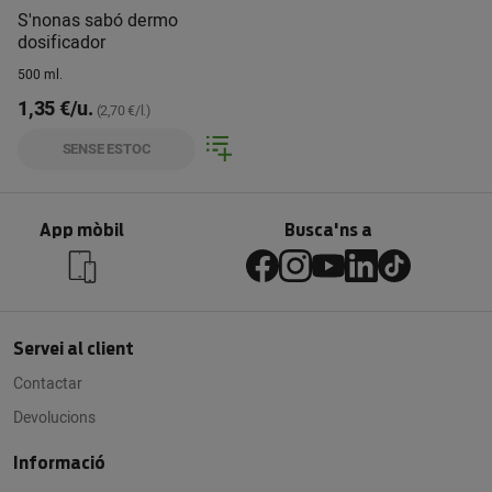
S'nonas sabó dermo
dosificador
500 ml.
1,35 €/u.
(2,70 €/l.)
SENSE ESTOC
App mòbil
Busca'ns a
Servei al client
Contactar
Devolucions
Informació