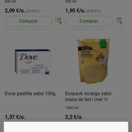
500 ml.
500 ml.
2,09 €/u.
1,95 €/u.
(4,18 €/l.)
(3,90 €/l.)
Comprar
Comprar
Dove pastilla sabó 100g
Ecopack recarga sabó
mans de llet i mel 1l
1000 ml.
1,37 €/u.
2,2 €/u.
Comprar
Comprar