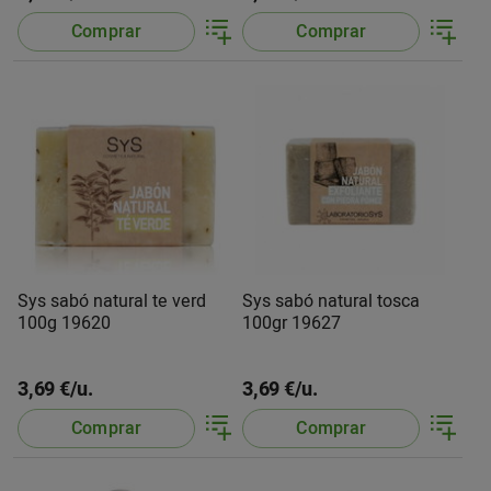
Comprar
Comprar
Sys sabó natural te verd
Sys sabó natural tosca
100g 19620
100gr 19627
3,69 €/u.
3,69 €/u.
Comprar
Comprar