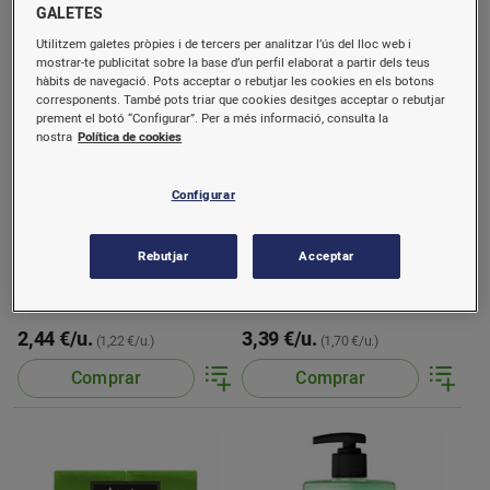
GALETES
Utilitzem galetes pròpies i de tercers per analitzar l’ús del lloc web i
mostrar-te publicitat sobre la base d’un perfil elaborat a partir dels teus
hàbits de navegació. Pots acceptar o rebutjar les cookies en els botons
corresponents. També pots triar que cookies desitges acceptar o rebutjar
prement el botó “Configurar”. Per a més informació, consulta la
nostra
Política de cookies
Configurar
La toja pastilles
Lida pastilles glicerina
Rebutjar
Acceptar
hidrotermal 2u
2 u.
2 u.
2,44 €/u.
3,39 €/u.
(1,22 €/u.)
(1,70 €/u.)
Comprar
Comprar