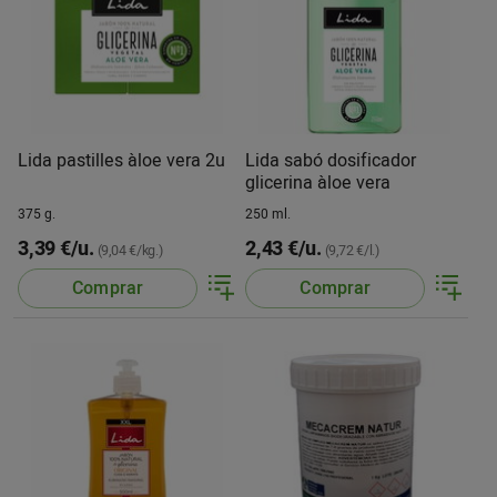
Lida pastilles àloe vera 2u
Lida sabó dosificador
glicerina àloe vera
375 g.
250 ml.
3,39 €/u.
2,43 €/u.
(9,04 €/kg.)
(9,72 €/l.)
Comprar
Comprar