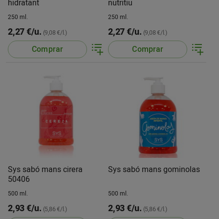
hidratant
nutritiu
250 ml.
250 ml.
2,27 €/u.
2,27 €/u.
(9,08 €/l.)
(9,08 €/l.)
Comprar
Comprar
Sys sabó mans cirera
Sys sabó mans gominolas
50406
500 ml.
500 ml.
2,93 €/u.
2,93 €/u.
(5,86 €/l.)
(5,86 €/l.)