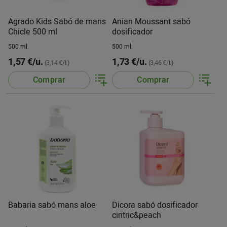
Agrado Kids Sabó de mans
Anian Moussant sabó
Chicle 500 ml
dosificador
500 ml.
500 ml.
1,57 €/u.
1,73 €/u.
(3,14 €/l.)
(3,46 €/l.)
Comprar
Comprar
Babaria sabó mans aloe
Dicora sabó dosificador
cintric&peach