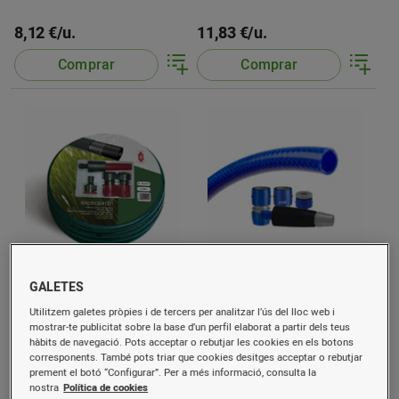
8,12 €/u.
11,83 €/u.
Comprar
Comprar
Mànega 15mm 15m 5/8
Tatay rotllo mànega 15m
GALETES
Verd+Kit Espirojardin
9935105
Utilitzem galetes pròpies i de tercers per analitzar l’ús del lloc web i
14,31 €/u.
23,40 €/u.
mostrar-te publicitat sobre la base d’un perfil elaborat a partir dels teus
hàbits de navegació. Pots acceptar o rebutjar les cookies en els botons
corresponents. També pots triar que cookies desitges acceptar o rebutjar
Comprar
Comprar
prement el botó “Configurar”. Per a més informació, consulta la
nostra
Política de cookies