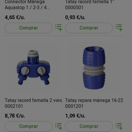
Connector Mànega
Tatay racord femella 1"
Aquastop 1 / 2-3 / 4
0000501
26452020 Kärcher
4,65 €/u.
0,93 €/u.
Comprar
Comprar
Tatay racord femella 2 vies
Tatay repara mànega 16-22
0002101
0001201
8,78 €/u.
1,09 €/u.
Comprar
Comprar