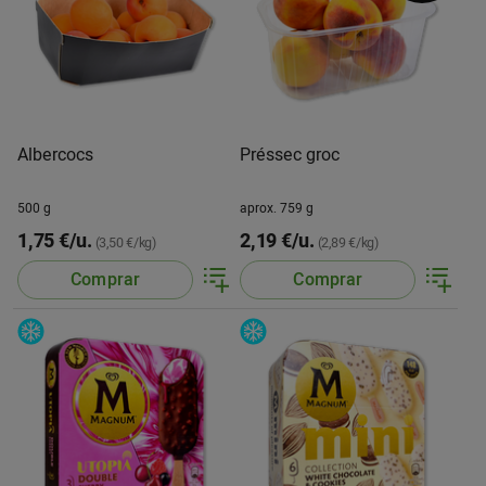
Albercocs
Préssec groc
500 g
aprox. 759 g
1,75 €/u.
2,19 €/u.
(3,50 €/kg)
(2,89 €/kg)
Comprar
Comprar