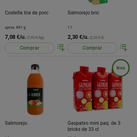
Costella tira de porc
Salmorejo bric
aprox. 891 g
1 l
7,08 €/u.
2,30 €/u.
(7,95 €/kg)
(2,30 €/l)
Comprar
Comprar
Nou
Salmorejo
Gaspatxo mini paq. de 3
bricks de 33 cl