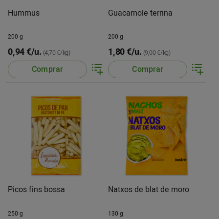
Hummus
Guacamole terrina
200 g
200 g
0,94 €/u.
1,80 €/u.
(4,70 €/kg)
(9,00 €/kg)
Comprar
Comprar
Picos fins bossa
Natxos de blat de moro
250 g
130 g