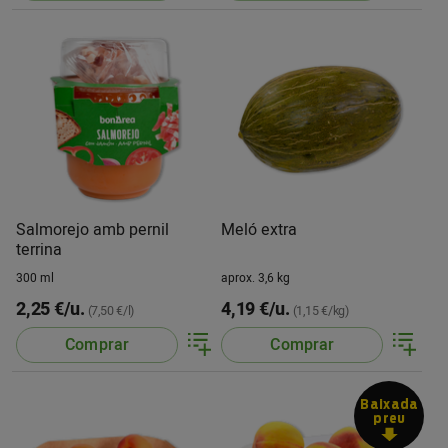
Salmorejo amb pernil
Meló extra
terrina
300 ml
aprox. 3,6 kg
2,25 €/u.
4,19 €/u.
(7,50 €/l)
(1,15 €/kg)
Comprar
Comprar
Baixada
preu