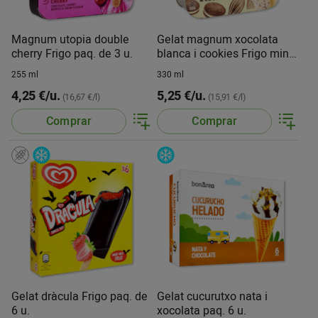
Magnum utopia double
Gelat magnum xocolata
cherry Frigo paq. de 3 u.
blanca i cookies Frigo mini
paq. de 6 u.
255 ml
330 ml
4,25 €/u.
5,25 €/u.
(16,67 €/l)
(15,91 €/l)
Comprar
Comprar
Gelat dràcula Frigo paq. de
Gelat cucurutxo nata i
6 u.
xocolata paq. 6 u.