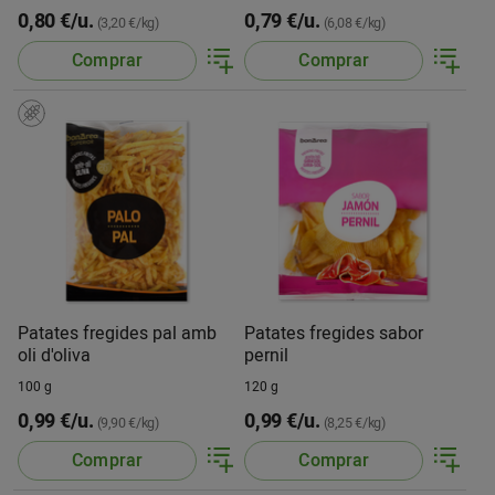
0,80 €/u.
0,79 €/u.
(3,20 €/kg)
(6,08 €/kg)
Comprar
Comprar
Patates fregides pal amb
Patates fregides sabor
oli d'oliva
pernil
100 g
120 g
0,99 €/u.
0,99 €/u.
(9,90 €/kg)
(8,25 €/kg)
Comprar
Comprar