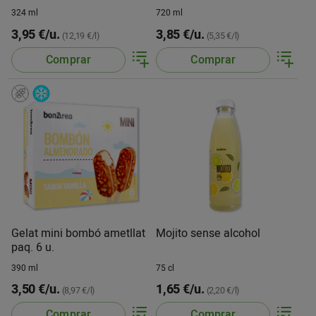
324 ml
720 ml
3,95 €/u.
3,85 €/u.
(12,19 €/l)
(5,35 €/l)
Comprar
Comprar
Gelat mini bombó ametllat
Mojito sense alcohol
paq. 6 u.
390 ml
75 cl
3,50 €/u.
1,65 €/u.
(8,97 €/l)
(2,20 €/l)
Comprar
Comprar