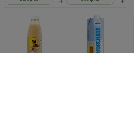
Pinya colada sense alcohol
Orxata de xufla bric
75 cl
1 l
1,65 €/u.
1,72 €/u.
(2,20 €/l)
(1,72 €/l)
Comprar
Comprar
App mòbil
Busca'ns a