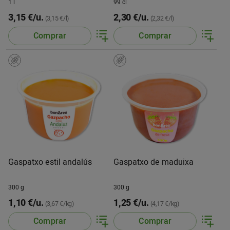
1 l
99 cl
3,15 €/u.
2,30 €/u.
(3,15 €/l)
(2,32 €/l)
Comprar
Comprar
Gaspatxo estil andalús
Gaspatxo de maduixa
300 g
300 g
1,10 €/u.
1,25 €/u.
(3,67 €/kg)
(4,17 €/kg)
Comprar
Comprar