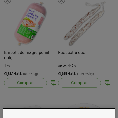
Embotit de magre pernil
Fuet extra duo
dolç
1 kg
aprox. 440 g
4,07 €/u.
4,84 €/u.
(4,07 €/kg)
(10,99 €/kg)
Comprar
Comprar