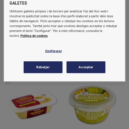
GALETES
Utilitzem galetes pròpies i de tercers per analitzar l’ús del lloc web i
mostrar-te publicitat sobre la base d’un perfil elaborat a partir dels teus
hàbits de navegació. Pots acceptar o rebutjar les cookies en els botons
corresponents. També pots triar que cookies desitges acceptar o rebutjar
prement el botó “Configurar”. Per a més informació, consulta la
Amanida alemanya
Amanida de pasta
nostra
Política de cookies
aprox. 330 g
aprox. 297 g
Configurar
2,38 €/u.
2,05 €/u.
(7,2 €/kg)
(6,9 €/kg)
Comprar
Comprar
Rebutjar
Acceptar