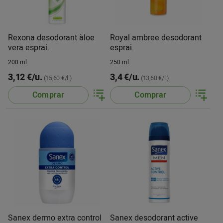
Rexona desodorant àloe
Royal ambree desodorant
vera esprai.
esprai.
200 ml.
250 ml.
3,12 €/u.
3,4 €/u.
(15,60 €/l.)
(13,60 €/l.)
Comprar
Comprar
Sanex dermo extra control
Sanex desodorant active