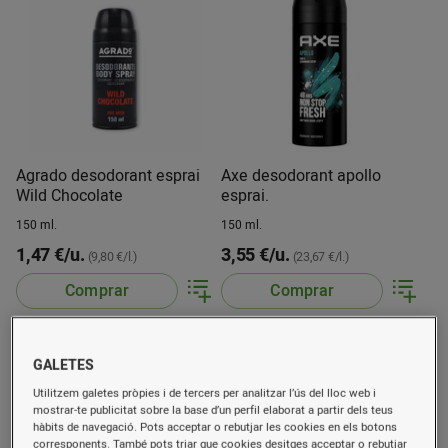
Agrado desodorant esprai
Axe desodorant apollo
Wild Chocolate
esprai.
150 ml.
150 ml.
1,47 €/u.
3,55 €/u.
(9,80 €/l.)
(23,67 €/l.)
Comprar
Comprar
GALETES
Utilitzem galetes pròpies i de tercers per analitzar l’ús del lloc web i
mostrar-te publicitat sobre la base d’un perfil elaborat a partir dels teus
hàbits de navegació. Pots acceptar o rebutjar les cookies en els botons
corresponents. També pots triar que cookies desitges acceptar o rebutjar