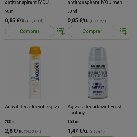
antitranspirant IYOU
antitranspirant IYOU men
woman
50 ml
50 ml
0,85 €/u.
0,85 €/u.
(17,00 €/l)
(17,00 €/l)
Comprar
Comprar
Activit desodorant esprai.
Agrado desodorant Fresh
Fantasy
200 ml.
150 ml.
2,8 €/u.
1,47 €/u.
(14,00 €/l.)
(9,80 €/l.)