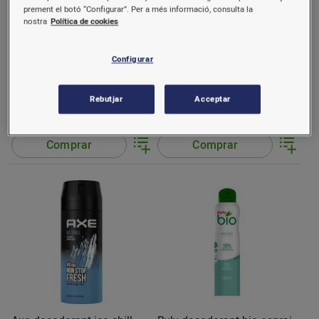
prement el botó “Configurar”. Per a més informació, consulta la
nostra
Política de cookies
Configurar
Axe desodorant black
Axe desodorant collision
esprai.
esprai
150 ml.
150 ml.
Rebutjar
Acceptar
3,55 €/u.
3,55 €/u.
(23,67 €/l.)
(23,67 €/l.)
Comprar
Comprar