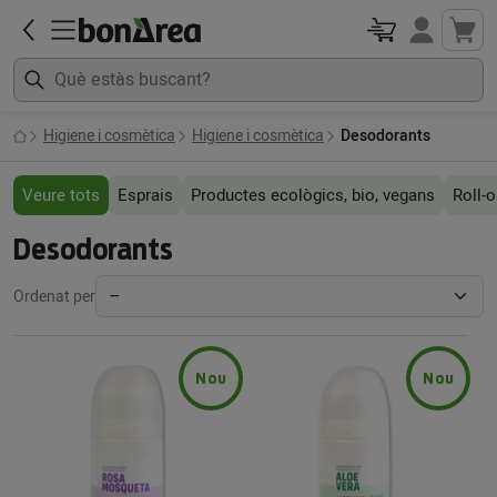
Higiene i cosmètica
Higiene i cosmètica
Desodorants
Veure tots
Esprais
Productes ecològics, bio, vegans
Roll-
Desodorants
Ordenat per
Nou
Nou