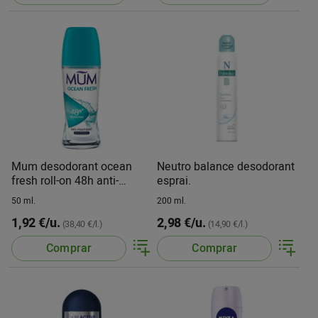
Mum desodorant ocean
Neutro balance desodorant
fresh roll-on 48h anti-
esprai.
perspirant +50%
50 ml.
200 ml.
1,92 €/u.
2,98 €/u.
(38,40 €/l.)
(14,90 €/l.)
Comprar
Comprar