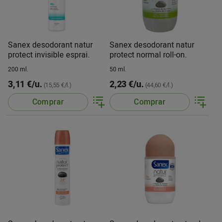
Sanex desodorant natur
Sanex desodorant natur
protect invisible esprai.
protect normal roll-on.
200 ml.
50 ml.
3,11 €/u.
2,23 €/u.
(15,55 €/l.)
(44,60 €/l.)
Comprar
Comprar