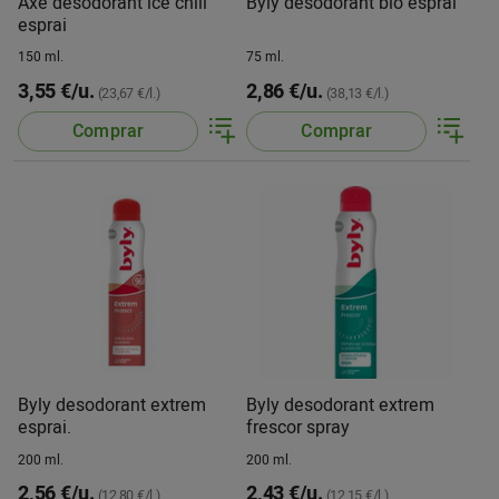
Axe desodorant ice chill
Byly desodorant bio esprai
esprai
150 ml.
75 ml.
3,55 €/u.
2,86 €/u.
(23,67 €/l.)
(38,13 €/l.)
Comprar
Comprar
Byly desodorant extrem
Byly desodorant extrem
esprai.
frescor spray
200 ml.
200 ml.
2,56 €/u.
2,43 €/u.
(12,80 €/l.)
(12,15 €/l.)