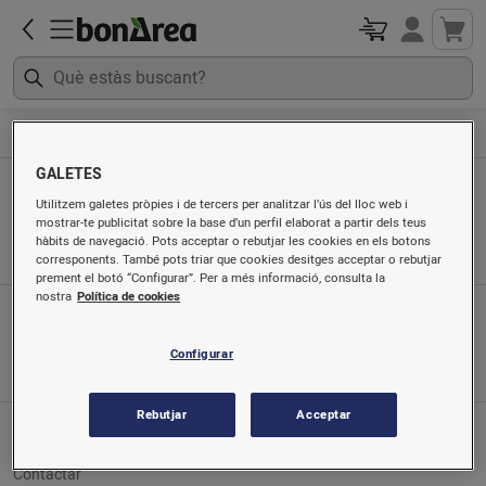
Cuinats
Primers plats
GALETES
Primers plats
Utilitzem galetes pròpies i de tercers per analitzar l’ús del lloc web i
mostrar-te publicitat sobre la base d’un perfil elaborat a partir dels teus
Ordenat per
hàbits de navegació. Pots acceptar o rebutjar les cookies en els botons
corresponents. També pots triar que cookies desitges acceptar o rebutjar
prement el botó “Configurar”. Per a més informació, consulta la
nostra
Política de cookies
App mòbil
Busca'ns a
Configurar
Rebutjar
Acceptar
Servei al client
Contactar