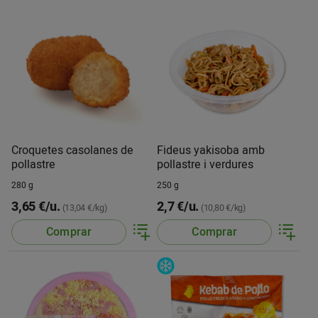
Croquetes casolanes de
Fideus yakisoba amb
pollastre
pollastre i verdures
280 g
250 g
3,65 €/u.
2,7 €/u.
(13,04 €/kg)
(10,80 €/kg)
Comprar
Comprar