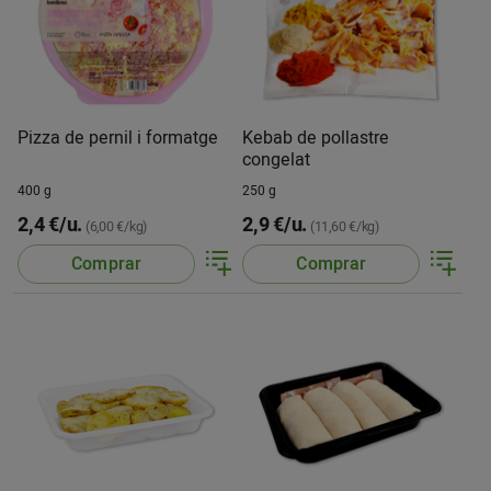
Pizza de pernil i formatge
Kebab de pollastre
congelat
400 g
250 g
2,4 €/u.
2,9 €/u.
(6,00 €/kg)
(11,60 €/kg)
Comprar
Comprar