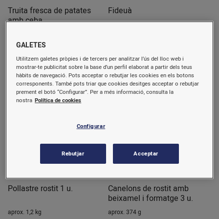
Truita fresca de patates
Fideuà
amb ceba
600 g
270 g
GALETES
2,7 €/u.
1,55 €/u.
(4,50 €/kg)
(5,74 €/kg)
Utilitzem galetes pròpies i de tercers per analitzar l’ús del lloc web i
Comprar
SENSE ESTOC
mostrar-te publicitat sobre la base d’un perfil elaborat a partir dels teus
hàbits de navegació. Pots acceptar o rebutjar les cookies en els botons
corresponents. També pots triar que cookies desitges acceptar o rebutjar
prement el botó “Configurar”. Per a més informació, consulta la
nostra
Política de cookies
Configurar
Rebutjar
Acceptar
Pollastre rostit 1 u.
Canelons de rostit amb
beixamel i formatge 3 u.
aprox. 1,2 kg
aprox. 374 g