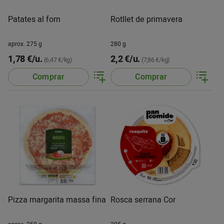
Patates al forn
Rotllet de primavera
aprox. 275 g
280 g
1,78 €/u.
2,2 €/u.
(6,47 €/kg)
(7,86 €/kg)
Comprar
Comprar
Pizza margarita massa fina
Rosca serrana Cor