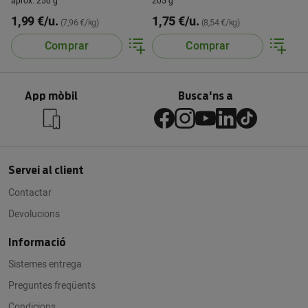
aprox. 250 g
205 g
1,99 €/u.
1,75 €/u.
(7,96 €/kg)
(8,54 €/kg)
Comprar
Comprar
App mòbil
Busca'ns a
Servei al client
Contactar
Devolucions
Informació
Sistemes entrega
Preguntes freqüents
Condicions