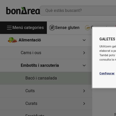
Menú categories
Sense gluten
Gourmet
GALETES
Alimentació
P
Utilitzem gal
elaborat a p
Carns i ous
També pots t
consulta la 
Embotits i xarcuteria
Configurar
Bacó i cansalada
Cuits
Curats