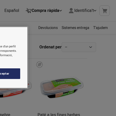
Español
Compra ràpida
Identifica't
Devolucions
Sistemes entrega
T'ajudem
Ordenat per
e d’un perfil
orresponents.
nformació,
ceptar
 pebre
Paté a les fines herbes