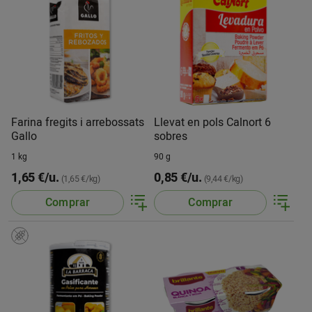
Farina fregits i arrebossats
Llevat en pols Calnort 6
Gallo
sobres
1 kg
90 g
1,65 €/u.
0,85 €/u.
(1,65 €/kg)
(9,44 €/kg)
Comprar
Comprar