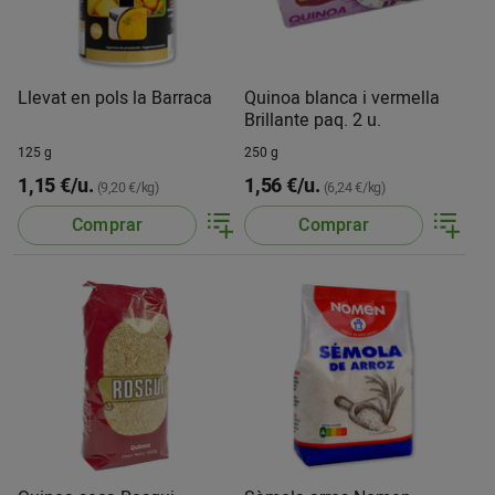
Llevat en pols la Barraca
Quinoa blanca i vermella
Brillante paq. 2 u.
125 g
250 g
1,15 €/u.
1,56 €/u.
(9,20 €/kg)
(6,24 €/kg)
Comprar
Comprar