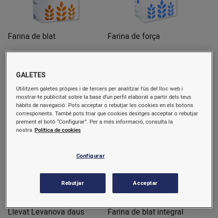
Farina de blat
Farina de força
1 kg
1 kg
0,72 €/u.
0,95 €/u.
GALETES
(0,72 €/kg)
(0,95 €/kg)
Utilitzem galetes pròpies i de tercers per analitzar l’ús del lloc web i
Comprar
Comprar
mostrar-te publicitat sobre la base d’un perfil elaborat a partir dels teus
hàbits de navegació. Pots acceptar o rebutjar les cookies en els botons
corresponents. També pots triar que cookies desitges acceptar o rebutjar
prement el botó “Configurar”. Per a més informació, consulta la
nostra
Política de cookies
Configurar
Rebutjar
Acceptar
Llevat Levanova daus
Farina de blat integral