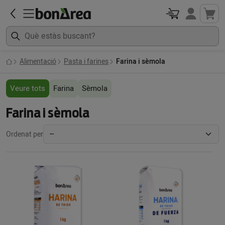
Alimentació
Pasta i farines
Farina i sèmola
Veure tots
Farina
Sèmola
Farina i sèmola
Ordenat per