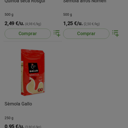
Quinoa seca Rosgui
Sèmola arros Nomen
500 g
500 g
2,49 €/u.
1,25 €/u.
(4,98 €/kg)
(2,50 €/kg)
Comprar
Comprar
Sèmola Gallo
250 g
0,95 €/u.
(3,80 €/kg)