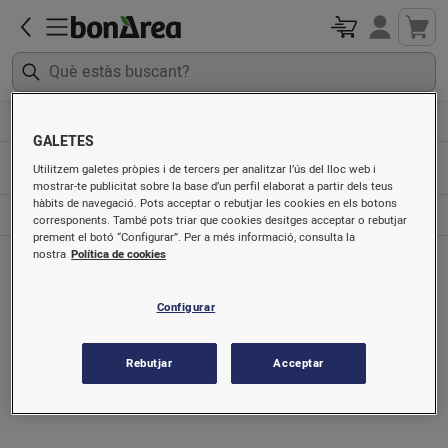
Articles sense gluten
Pasta i farines
GALETES
Utilitzem galetes pròpies i de tercers per analitzar l’ús del lloc web i
Farina i sèmola
mostrar-te publicitat sobre la base d’un perfil elaborat a partir dels teus
hàbits de navegació. Pots acceptar o rebutjar les cookies en els botons
Pasta
corresponents. També pots triar que cookies desitges acceptar o rebutjar
prement el botó “Configurar”. Per a més informació, consulta la
nostra
Política de cookies
Configurar
Rebutjar
Acceptar