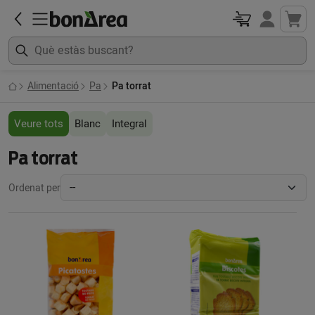
Alimentació
Pa
Pa torrat
Veure tots
Blanc
Integral
Pa torrat
Ordenat per