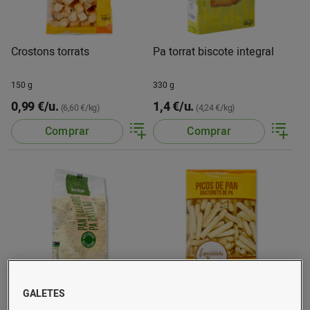
Crostons torrats
Pa torrat biscote integral
150 g
330 g
0,99 €/u.
1,4 €/u.
(6,60 €/kg)
(4,24 €/kg)
Comprar
Comprar
GALETES
Pa rallat all i julivert
Picos fins bossa