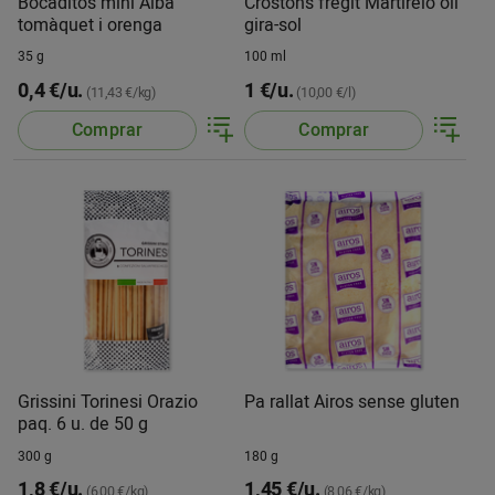
Bocaditos mini Alba
Crostons fregit Martirelo oli
tomàquet i orenga
gira-sol
35 g
100 ml
0,4 €/u.
1 €/u.
(11,43 €/kg)
(10,00 €/l)
Comprar
Comprar
Grissini Torinesi Orazio
Pa rallat Airos sense gluten
paq. 6 u. de 50 g
300 g
180 g
1,8 €/u.
1,45 €/u.
(6,00 €/kg)
(8,06 €/kg)