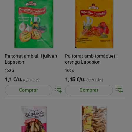
Pa torrat amb all i julivert
Pa torrat amb tomàquet i
Lapasion
orenga Lapasion
160 g
160 g
1,1 €/u.
1,15 €/u.
(6,88 €/kg)
(7,19 €/kg)
Comprar
Comprar