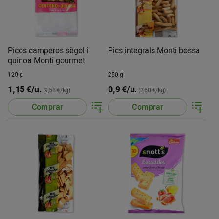
Picos camperos sègol i
Pics integrals Monti bossa
quinoa Monti gourmet
120 g
250 g
1,15 €/u.
0,9 €/u.
(9,58 €/kg)
(3,60 €/kg)
Comprar
Comprar