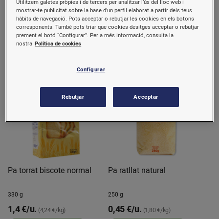
Utilitzem galetes pròpies i de tercers per analitzar l’ús del lloc web i
mostrar-te publicitat sobre la base d’un perfil elaborat a partir dels teus
500 g
250 g
hàbits de navegació. Pots acceptar o rebutjar les cookies en els botons
corresponents. També pots triar que cookies desitges acceptar o rebutjar
0,99 €/u.
0,8 €/u.
(1,98 €/kg)
(3,20 €/kg)
prement el botó “Configurar”. Per a més informació, consulta la
nostra
Política de cookies
Comprar
Comprar
Configurar
Rebutjar
Acceptar
Pa torrat biscote normal
Pa ratllat natural
330 g
250 g
1,4 €/u.
0,45 €/u.
(4,24 €/kg)
(1,80 €/kg)