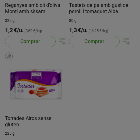
Reganyes amb oli d'oliva
Tastets de pa amb gust de
Monti amb sèsam
pernil i tomàquet Alba
325 g
80 g
1,2 €/u.
1,3 €/u.
(3,69 €/kg)
(16,25 €/kg)
Comprar
Comprar
Torrades Airos sense
gluten
225 g