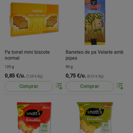
Pa torrat mini biscote
Barretes de pa Velarte amb
normal
pipes
120 g
90 g
0,85 €/u.
0,75 €/u.
(7,08 €/kg)
(8,33 €/kg)
Comprar
Comprar