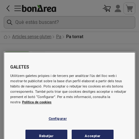
Articles sense gluten
Pa
Pa torrat
Veure tots
Blanc
GALETES
Pa torrat
Utilitzem galetes pròpies i de tercers per analitzar l’ús del lloc web i
mostrar-te publicitat sobre la base d’un perfil elaborat a partir dels teus
hàbits de navegació. Pots acceptar o rebutjar les cookies en els botons
corresponents. També pots triar que cookies desitges acceptar o rebutjar
prement el botó “Configurar”. Per a més informació, consulta la
nostra
Política de cookies
Configurar
Rebutjar
Acceptar