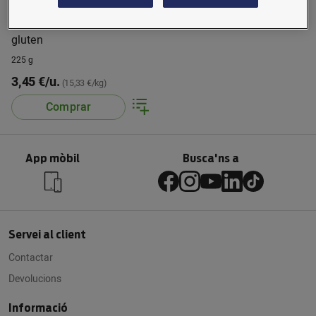
Torrades Airos sense
gluten
225 g
3,45 €/u.
(15,33 €/kg)
Comprar
App mòbil
Busca'ns a
Servei al client
Contactar
Devolucions
Informació