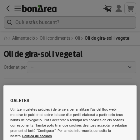
Alimentació
Oli i condiments
Oli
Oli de gira-sol i vegetal
Oli de gira-sol i vegetal
Ordenat per
GALETES
Utilitzem galetes pròpies i de tercers per analitzar l’ús del lloc web i
mostrar-te publicitat sobre la base d’un perfil elaborat a partir dels teus
hàbits de navegació. Pots acceptar o rebutjar les cookies en els botons
corresponents. També pots triar que cookies desitges acceptar o rebutjar
prement el botó “Configurar”. Per a més informació, consulta la
nostra
Política de cookies