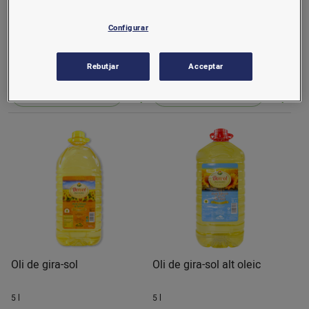
Oli de gira-sol
Oli de gira-sol alt oleic
Configurar
1 l
1 l
1,85 €/u.
2,31 €/u.
Rebutjar
Acceptar
(1,85 €/l)
(2,31 €/l)
Comprar
Comprar
Oli de gira-sol
Oli de gira-sol alt oleic
5 l
5 l