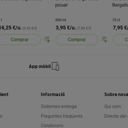
picual
Bargall
 l
500 ml
75 cl
16,25 €/u.
3,95 €/u.
7,95 €
(5,42 €/l)
(7,90 €/l)
Comprar
Comprar
C
App mòbil
lient
Informació
Sobre nosa
Sistemes entrega
Qui som
s
Preguntes freqüents
Directe de
Condicions