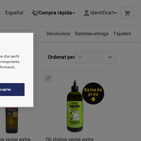
Español
Compra ràpida
Identifica't
Devolucions
Sistemes entrega
T'ajudem
Ordenat per
e d’un perfil
orresponents.
nformació,
ceptar
Baixada
preu
iva verge extra
Oli d'oliva verge extra