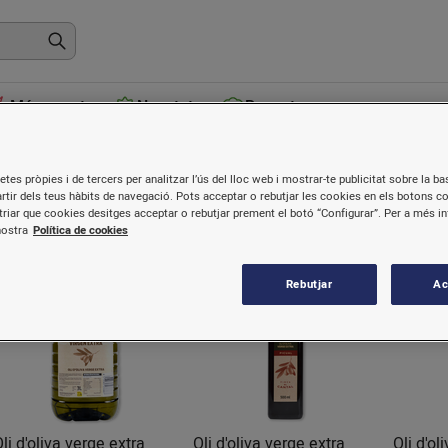
Més venuts
Novetats
Receptes
li
etes pròpies i de tercers per analitzar l’ús del lloc web i mostrar-te publicitat sobre la bas
artir dels teus hàbits de navegació. Pots acceptar o rebutjar les cookies en els botons c
riar que cookies desitges acceptar o rebutjar prement el botó “Configurar”. Per a més i
nostra
Política de cookies
Rebutjar
Ac
li d'oliva verge extra
Oli d'oliva verge extra
Oli d'ol