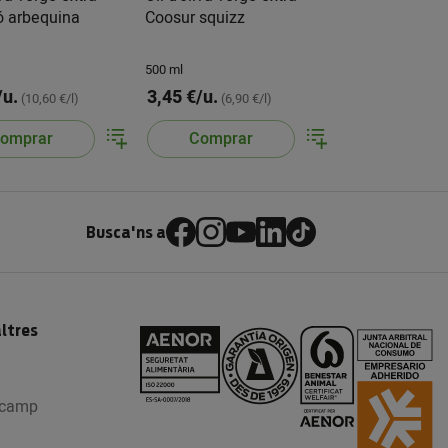
ó arbequina
Coosur squizz
500 ml
/u.
3,45 €/u.
(10,60 €/l)
(6,90 €/l)
omprar
Comprar
Busca'ns a
ltres
l camp