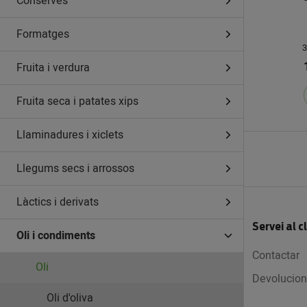
Conserves
Formatges
3
Fruita i verdura
Fruita seca i patates xips
Llaminadures i xiclets
Llegums secs i arrossos
Làctics i derivats
Servei al c
Oli i condiments
Contactar
Oli
Devolucion
Oli d'oliva