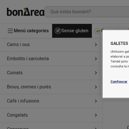
Menú categories
Sense gluten
Gourmet
GALETES
Carns i ous
O
Utilitzem gal
elaborat a p
Embotits i xarcuteria
També pots t
consulta la 
Cuinats
Configurar
Brous, cremes i purés
Cafè i infusions
Congelats
O