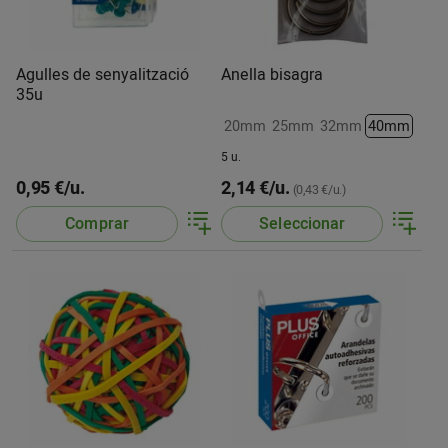
Agulles de senyalització
Anella bisagra
35u
20mm
25mm
32mm
40mm
5 u.
0,95 €/u.
2,14 €/u.
(0,43 €/u.)
Comprar
Seleccionar