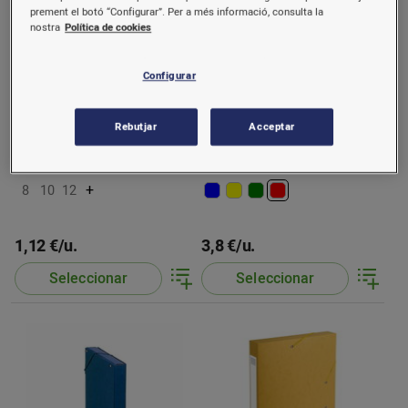
prement el botó “Configurar”. Per a més informació, consulta la
nostra
Política de cookies
Configurar
Rebutjar
Acceptar
Bossa gomes elàstiques
Caixa projecte A4
+
8
10
12
1,12 €/u.
3,8 €/u.
Seleccionar
Seleccionar