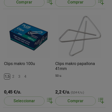
Comprar
Comprar
Clips makro 100u
Clips makro papallona
41mm
50 u.
1,5
2
3
4
0,45 €/u.
2,2 €/u.
(0,04 €/u.)
Seleccionar
Comprar