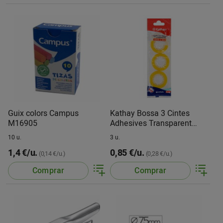
Guix colors Campus
Kathay Bossa 3 Cintes
M16905
Adhesives Transparent
12MMX33M
10 u.
3 u.
1,4 €/u.
0,85 €/u.
(0,14 €/u.)
(0,28 €/u.)
Comprar
Comprar