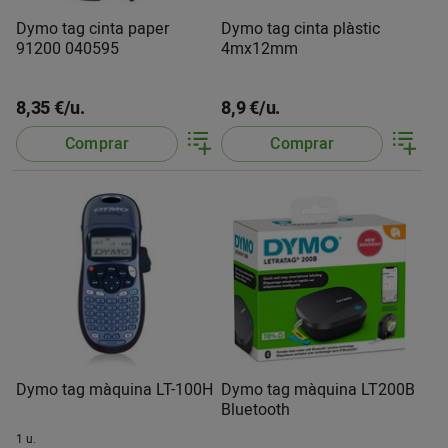
Dymo tag cinta paper
Dymo tag cinta plàstic
91200 040595
4mx12mm
8,35 €/u.
8,9 €/u.
Comprar
Comprar
Dymo tag màquina LT-100H
Dymo tag màquina LT200B
Bluetooth
1 u.