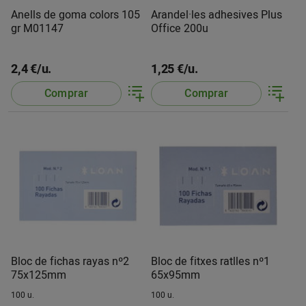
Anells de goma colors 105
Arandel·les adhesives Plus
gr M01147
Office 200u
2,4 €/u.
1,25 €/u.
Comprar
Comprar
Bloc de fichas rayas nº2
Bloc de fitxes ratlles nº1
75x125mm
65x95mm
100 u.
100 u.