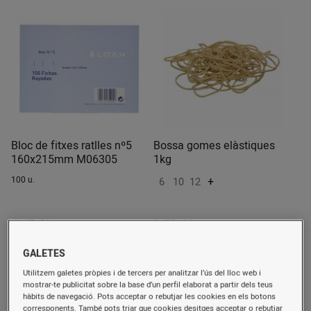
Bloc de fitxes ratlles nº5
Bossa gomes elàstiques
160x215mm M06305
1kg
100 u.
+
6
10
12
4,15 €/u.
9,53 €/u.
(0,04 €/u.)
Comprar
Seleccionar
GALETES
Utilitzem galetes pròpies i de tercers per analitzar l’ús del lloc web i
mostrar-te publicitat sobre la base d’un perfil elaborat a partir dels teus
hàbits de navegació. Pots acceptar o rebutjar les cookies en els botons
corresponents. També pots triar que cookies desitges acceptar o rebutjar