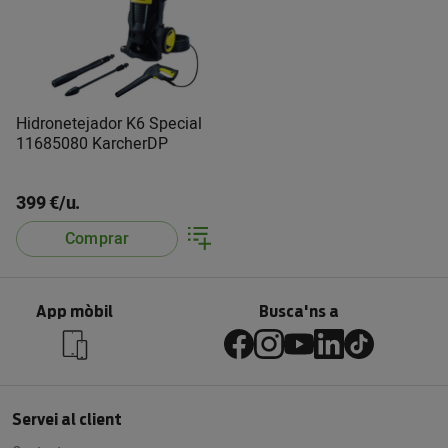
Hidronetejador K6 Special
11685080 KarcherDP
399 €/u.
Comprar
App mòbil
Busca'ns a
Servei al client