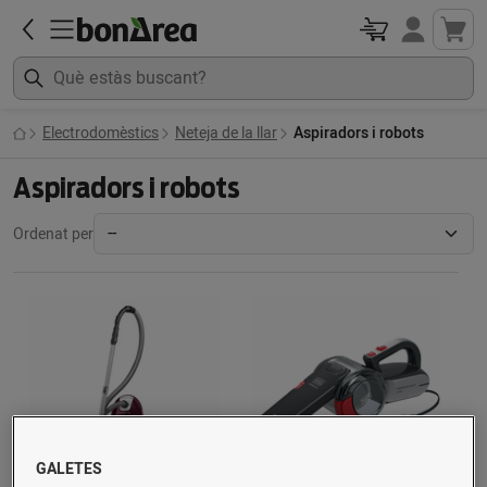
Electrodomèstics
Neteja de la llar
Aspiradors i robots
Aspiradors i robots
Ordenat per
GALETES