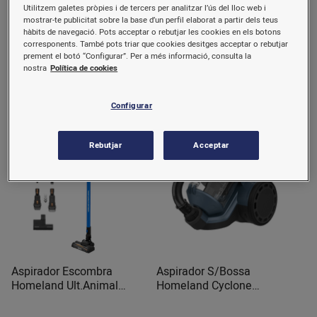
Utilitzem galetes pròpies i de tercers per analitzar l’ús del lloc web i
Aspirador C/Bolsa Compact
Aspirador Cotxe Pivot 12V
mostrar-te publicitat sobre la base d’un perfil elaborat a partir dels teus
Power RO3969EA Rowenta
8Pos.PV1200AV-XJ B & D
hàbits de navegació. Pots acceptar o rebutjar les cookies en els botons
corresponents. També pots triar que cookies desitges acceptar o rebutjar
prement el botó “Configurar”. Per a més informació, consulta la
nostra
Política de cookies
111,84 €/u.
48,58 €/u.
Comprar
Comprar
Configurar
Rebutjar
Acceptar
Aspirador Escombra
Aspirador S/Bossa
Homeland Ult.Animal
Homeland Cyclone
948937 Taurus
948926000 Taurus