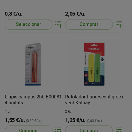
0,8 €/u.
2,05 €/u.
Seleccionar
Comprar
Llapis campus 2hb B00081
Retolador fluorescent groc i
4 unitats
verd Kathay
4 u.
2 u.
1,55 €/u.
1,25 €/u.
(0,39 €/u.)
(0,63 €/u.)
Comprar
Comprar