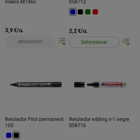
makro M1460
058712
3,9 €/u.
2,2 €/u.
Seleccionar
SENSE ESTOC
Retolador Pilot permanent
Retolador edding n-1 negre
100
058716