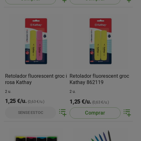
Retolador fluorescent groc i
Retolador fluorescent groc
rosa Kathay
Kathay 862119
2 u.
2 u.
1,25 €/u.
1,25 €/u.
(0,63 €/u.)
(0,63 €/u.)
Comprar
SENSE ESTOC