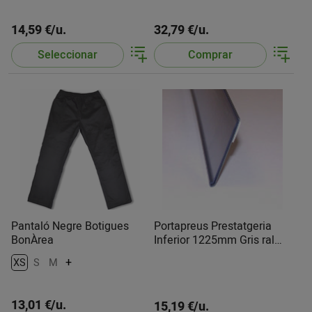
14,59 €/u.
32,79 €/u.
Seleccionar
Comprar
Pantaló Negre Botigues
Portapreus Prestatgeria
BonÀrea
Inferior 1225mm Gris ral
7039
+
XS
S
M
13,01 €/u.
15,19 €/u.