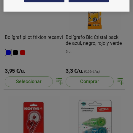
Bolígraf pilot frixion recanvi
Bolígrafo Bic Cristal pack
de azul, negro, rojo y verde
5 u.
3,95 €/u.
3,3 €/u.
(0,66 €/u.)
Seleccionar
Comprar