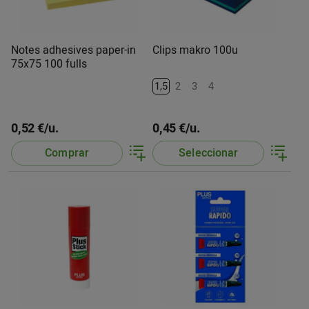
Notes adhesives paper-in
Clips makro 100u
75x75 100 fulls
1,5
2
3
4
0,52 €/u.
0,45 €/u.
Comprar
Seleccionar