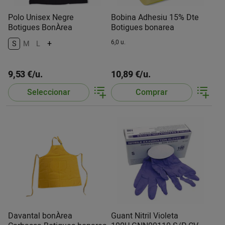
Polo Unisex Negre
Bobina Adhesiu 15% Dte
Botigues BonÀrea
Botigues bonarea
+
6,0 u.
S
M
L
9,53 €/u.
10,89 €/u.
Seleccionar
Comprar
Davantal bonÀrea
Guant Nitril Violeta