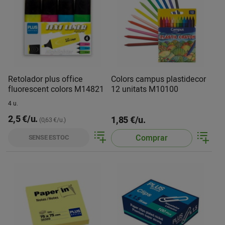
Retolador plus office
Colors campus plastidecor
fluorescent colors M14821
12 unitats M10100
4 u.
2,5 €/u.
1,85 €/u.
(0,63 €/u.)
Comprar
SENSE ESTOC