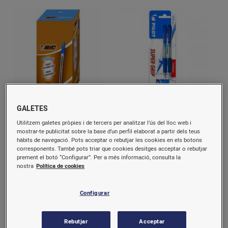
Bolígraf bic cristal blau 50
Bolígraf pilot s grip blau 2
GALETES
unitats 021701
unitats
Utilitzem galetes pròpies i de tercers per analitzar l’ús del lloc web i
mostrar-te publicitat sobre la base d’un perfil elaborat a partir dels teus
hàbits de navegació. Pots acceptar o rebutjar les cookies en els botons
13,6 €/u.
2,3 €/u.
corresponents. També pots triar que cookies desitges acceptar o rebutjar
prement el botó “Configurar”. Per a més informació, consulta la
Comprar
Comprar
nostra
Política de cookies
Configurar
Rebutjar
Acceptar