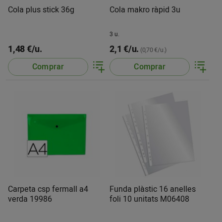
Cola plus stick 36g
Cola makro ràpid 3u
3 u.
1,48 €/u.
2,1 €/u.
(0,70 €/u.)
Comprar
Comprar
Carpeta csp fermall a4
Funda plàstic 16 anelles
verda 19986
foli 10 unitats M06408