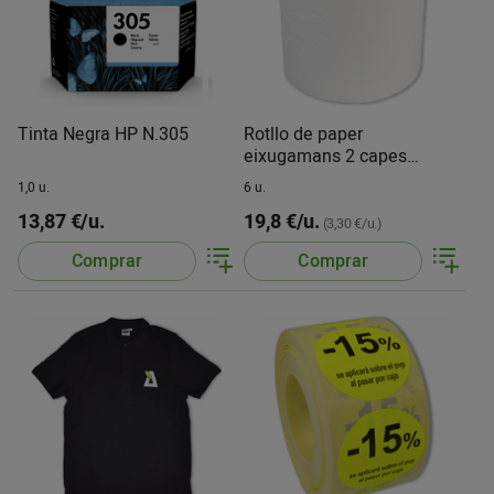
Tinta Negra HP N.305
Rotllo de paper
eixugamans 2 capes
Amoos paq. de 6 u.
1,0 u.
6 u.
13,87 €/u.
19,8 €/u.
(3,30 €/u.)
Comprar
Comprar