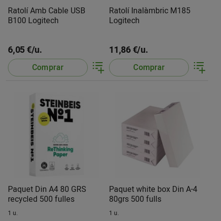
Ratolí Amb Cable USB
Ratolí Inalàmbric M185
B100 Logitech
Logitech
6,05 €/u.
11,86 €/u.
Comprar
Comprar
Paquet Din A4 80 GRS
Paquet white box Din A-4
recycled 500 fulles
80grs 500 fulls
1 u.
1 u.