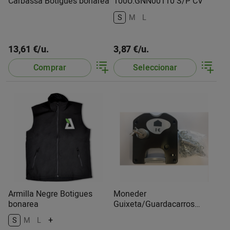
Carbassa Botigues bonarea
100U.GNN00110 S/P CV
S
M
L
13,61 €/u.
3,87 €/u.
Comprar
Seleccionar
Armilla Negre Botigues
Moneder
bonarea
Guixeta/Guardacarros
44.D1E Negre Ojmar
+
S
M
L