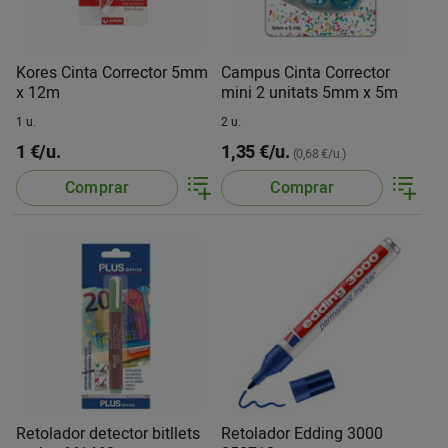
Kores Cinta Corrector 5mm
Campus Cinta Corrector
x 12m
mini 2 unitats 5mm x 5m
1 u.
2 u.
1 €/u.
1,35 €/u.
(0,68 €/u.)
Comprar
Comprar
Retolador detector bitllets
Retolador Edding 3000