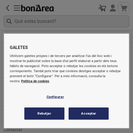
Perfumeria
Masculina
GALETES
Masculina
Utilitzem galetes pròpies i de tercers per analitzar l’ús del lloc web i
mostrar-te publicitat sobre la base d’un perfil elaborat a partir dels teus
Ordenat per
hàbits de navegació. Pots acceptar o rebutjar les cookies en els botons
corresponents. També pots triar que cookies desitges acceptar o rebutjar
prement el botó “Configurar”. Per a més informació, consulta la
nostra
Política de cookies
App mòbil
Busca'ns a
Configurar
Rebutjar
Acceptar
Servei al client
Contactar