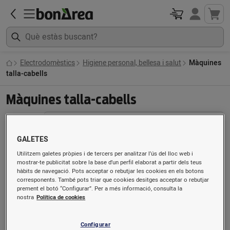
Electrodomèstics
Higiene personal, bellesa i salut
Màquines
talla-cabells
Màquines talla-cabells
Ordenat per
GALETES
Utilitzem galetes pròpies i de tercers per analitzar l’ús del lloc web i
mostrar-te publicitat sobre la base d’un perfil elaborat a partir dels teus
hàbits de navegació. Pots acceptar o rebutjar les cookies en els botons
corresponents. També pots triar que cookies desitges acceptar o rebutjar
prement el botó “Configurar”. Per a més informació, consulta la
nostra
Política de cookies
Configurar