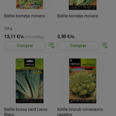
Batlle borratja movera
Batlle borratja movera
100 g.
13,11 €/u.
3,55 €/u.
(131,10 €/kg.)
Comprar
Comprar
Batlle bossa card Lleno
Batlle broculi romanesco
Blanc
natalino