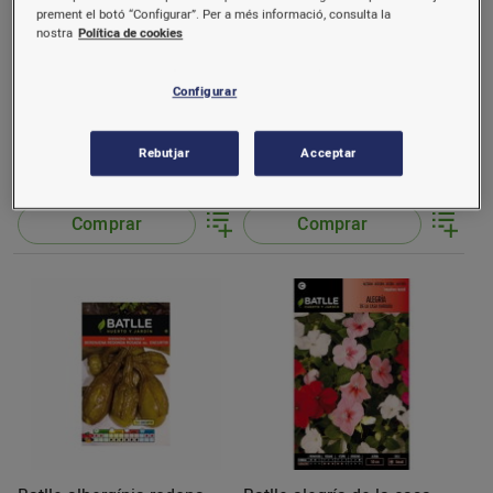
prement el botó “Configurar”. Per a més informació, consulta la
nostra
Política de cookies
Configurar
Batlle albergínia llarga
Batlle albergínia rodona
negra
negra
Rebutjar
Acceptar
1,35 €/u.
1,35 €/u.
Comprar
Comprar