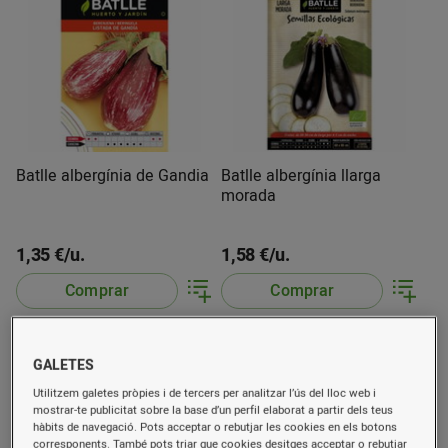
Batlle albergínia de Gandia
Batlle albergínia llarga
morada
1,35 €/u.
1,58 €/u.
Comprar
Comprar
GALETES
Utilitzem galetes pròpies i de tercers per analitzar l’ús del lloc web i
mostrar-te publicitat sobre la base d’un perfil elaborat a partir dels teus
hàbits de navegació. Pots acceptar o rebutjar les cookies en els botons
corresponents. També pots triar que cookies desitges acceptar o rebutjar