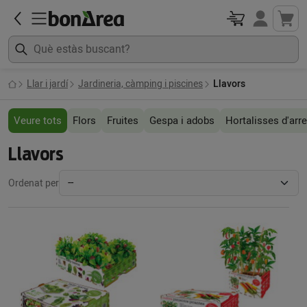
Llar i jardí
Jardineria, càmping i piscines
Llavors
Veure tots
Flors
Fruites
Gespa i adobs
Hortalisses d'arre
Llavors
Ordenat per