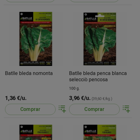
Batlle bleda nomonta
Batlle bleda penca blanca
selecciò pencosa
100 g.
1,36 €/u.
3,96 €/u.
(39,60 €/kg.)
Comprar
Comprar