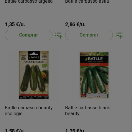
Batlle carbassó argelia
Batlle carbassó astia
1,35 €/u.
2,86 €/u.
Comprar
Comprar
Batlle carbassó beauty
Batlle carbassó black
ecològic
beauty
1,58 €/u.
1,35 €/u.