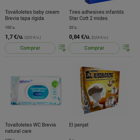
Tovalloletes baby cream
Tires adhesives infantils
Brevia tapa rígida
Star Cott 2 mides
100 u.
20 u.
1,7 €/u.
0,84 €/u.
(0,02 €/u.)
(0,04 €/u.)
Comprar
Comprar
Tovalloletes WC Brevia
El penjat
natural care