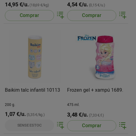
14,95 €/u.
4,54 €/u.
(18,69 €/kg)
(0,15 €/u.)
Comprar
Comprar
Baikim talc infantil 10113
Frozen gel + xampú 1689.
200 g.
475 ml.
1,07 €/u.
3,48 €/u.
(5,35 €/kg.)
(7,33 €/l.)
Comprar
SENSE ESTOC