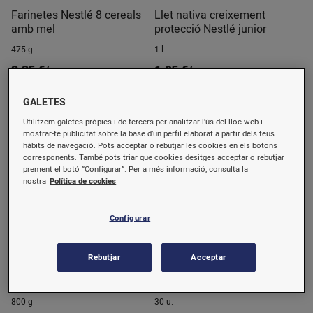
Farinetes Nestlé 8 cereals
Llet nativa creixement
amb mel
protecció Nestlé junior
475 g
1 l
3,35 €/u.
1,95 €/u.
(7,05 €/kg)
(1,95 €/l)
Comprar
Comprar
GALETES
Utilitzem galetes pròpies i de tercers per analitzar l’ús del lloc web i
mostrar-te publicitat sobre la base d’un perfil elaborat a partir dels teus
hàbits de navegació. Pots acceptar o rebutjar les cookies en els botons
corresponents. També pots triar que cookies desitges acceptar o rebutjar
prement el botó “Configurar”. Per a més informació, consulta la
nostra
Política de cookies
Configurar
Rebutjar
Acceptar
Llet inici Nidina 1 prèmium
Bolquer T/1 Nunex
Premium Care 2-4 kg.
800 g
30 u.