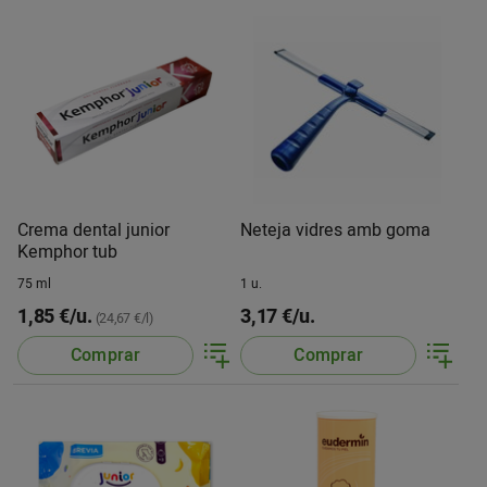
Crema dental junior
Neteja vidres amb goma
Kemphor tub
75 ml
1 u.
1,85 €/u.
3,17 €/u.
(24,67 €/l)
Comprar
Comprar