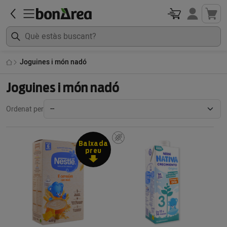
Joguines i món nadó
Joguines i món nadó
Ordenat per
Baixada
preu