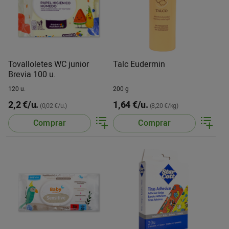
Tovalloletes WC junior
Talc Eudermin
Brevia 100 u.
120 u.
200 g
2,2 €/u.
1,64 €/u.
(0,02 €/u.)
(8,20 €/kg)
Comprar
Comprar