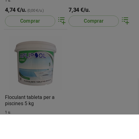
1 u.
4,74 €/u.
7,34 €/u.
(0,00 €/u.)
Comprar
Comprar
Floculant tableta per a
piscines 5 kg
1 u.
15,88 €/u.
Comprar