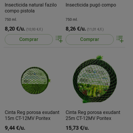
Insecticida natural fazilo
Insecticida pugó compo
compo pistola
750 ml.
750 ml.
8,20 €/u.
8,26 €/u.
(10,93 €/l.)
(11,01 €/l.)
Comprar
Comprar
Cinta Reg porosa exudant
Cinta Reg porosa exudant
15m CT-12MV Poritex
25m CT-12MV Poritex
9,44 €/u.
15,73 €/u.