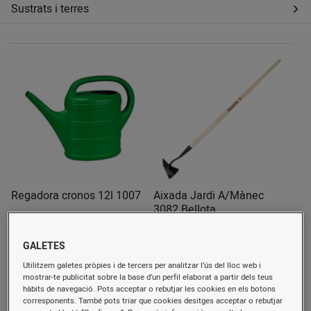
Sustrats i terres
Regadora cronos 12l 1007
Aixada Jardi A/Mànec
3082 Bellota
11,83 €/u.
21,94 €/u.
GALETES
Comprar
Comprar
Utilitzem galetes pròpies i de tercers per analitzar l’ús del lloc web i
mostrar-te publicitat sobre la base d’un perfil elaborat a partir dels teus
hàbits de navegació. Pots acceptar o rebutjar les cookies en els botons
corresponents. També pots triar que cookies desitges acceptar o rebutjar