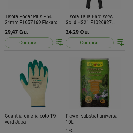
Tisora Podar Plus P541
Tisora Talla Bardisses
24mm F1057169 Fiskars
Solid HS21 F1026827
Fiskars
29,47 €/u.
24,29 €/u.
Comprar
Comprar
Guant jardineria cotó T9
Flower substrat universal
verd Juba
10L
4 kg.