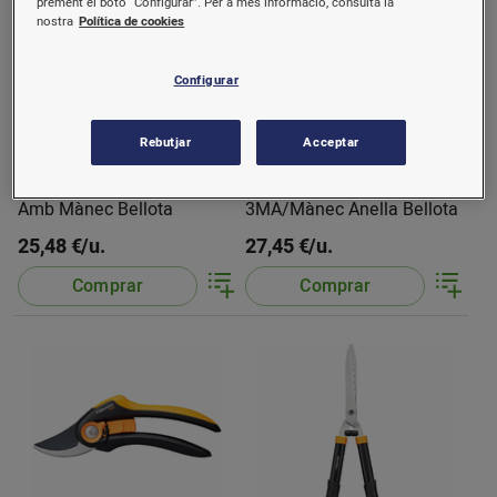
prement el botó “Configurar”. Per a més informació, consulta la
nostra
Política de cookies
Configurar
Rebutjar
Acceptar
Escombra Rasclet 3041
Pala Punta 5501-
Amb Mànec Bellota
3MA/Mànec Anella Bellota
25,48 €/u.
27,45 €/u.
Comprar
Comprar