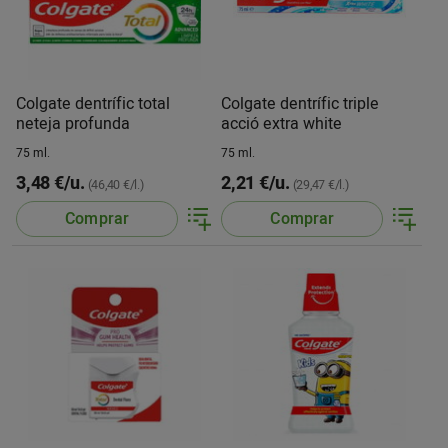
Colgate dentrífic total
Colgate dentrífic triple
neteja profunda
acció extra white
75 ml.
75 ml.
3,48 €/u.
2,21 €/u.
(46,40 €/l.)
(29,47 €/l.)
Comprar
Comprar