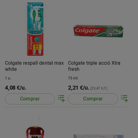
Colgate respall dental max
Colgate triple acció Xtra
white
fresh
1 u.
75 ml.
4,08 €/u.
2,21 €/u.
(29,47 €/l.)
Comprar
Comprar