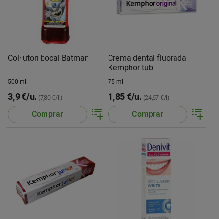
Col·lutori bocal Batman
Crema dental fluorada
Kemphor tub
500 ml.
75 ml
3,9 €/u.
1,85 €/u.
(7,80 €/l.)
(24,67 €/l)
Comprar
Comprar