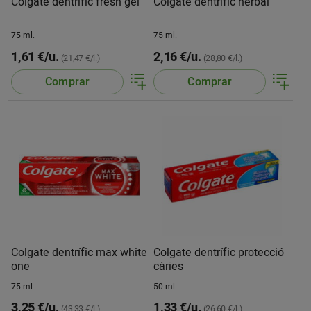
Colgate dentrífic fresh gel
Colgate dentrífic herbal
75 ml.
75 ml.
1,61 €/u.
2,16 €/u.
(21,47 €/l.)
(28,80 €/l.)
Comprar
Comprar
Colgate dentrífic max white
Colgate dentrífic protecció
one
càries
75 ml.
50 ml.
3,25 €/u.
1,33 €/u.
(43,33 €/l.)
(26,60 €/l.)