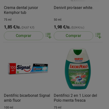
Crema dental junior
Denivit pro-laser white.
Kemphor tub
75 ml
50 ml.
1,85 €/u.
1,98 €/u.
(24,67 €/l)
(0,04 €/u.)
Comprar
Comprar
Dentifric bicarbonat Signal
Dentifrici 2 en 1 Licor del
amb fluor
Polo menta fresca
100 ml
75 ml