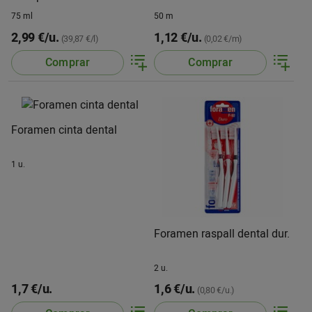
75 ml
50 m
2,99 €/u.
1,12 €/u.
(39,87 €/l)
(0,02 €/m)
Comprar
Comprar
Foramen cinta dental
1 u.
Foramen raspall dental dur.
2 u.
1,7 €/u.
1,6 €/u.
(0,80 €/u.)