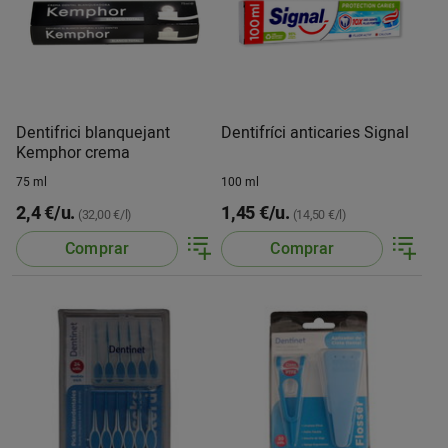
Dentifrici blanquejant
Dentifríci anticaries Signal
Kemphor crema
75 ml
100 ml
2,4 €/u.
1,45 €/u.
(32,00 €/l)
(14,50 €/l)
Comprar
Comprar