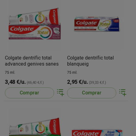
Colgate dentrífic total
Colgate dentrífic total
advanced genives sanes
blanqueig
75 ml.
75 ml.
3,48 €/u.
2,95 €/u.
(46,40 €/l.)
(39,33 €/l.)
Comprar
Comprar