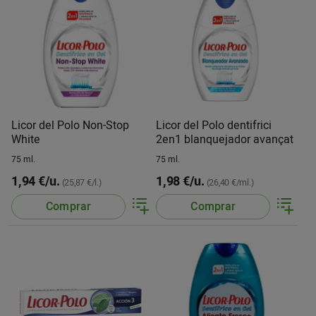
Licor del Polo Non-Stop
Licor del Polo dentifrici
White
2en1 blanquejador avançat
75 ml.
75 ml.
1,94 €/u.
1,98 €/u.
(25,87 €/l.)
(26,40 €/ml.)
Comprar
Comprar