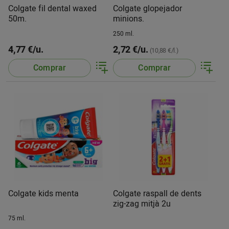
Colgate fil dental waxed
Colgate glopejador
50m.
minions.
250 ml.
4,77 €/u.
2,72 €/u.
(10,88 €/l.)
Comprar
Comprar
Colgate kids menta
Colgate raspall de dents
zig-zag mitjà 2u
75 ml.