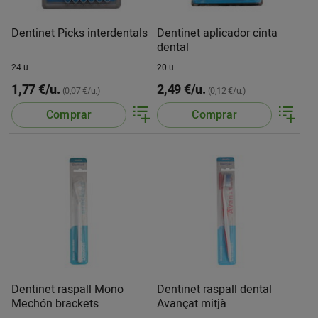
Dentinet Picks interdentals
Dentinet aplicador cinta
dental
24 u.
20 u.
1,77 €/u.
2,49 €/u.
(0,07 €/u.)
(0,12 €/u.)
Comprar
Comprar
Dentinet raspall Mono
Dentinet raspall dental
Mechón brackets
Avançat mitjà