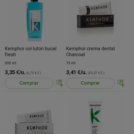
Kemphor col·lutori bucal
Kemphor crema dental
fresh
Charcoal
500 ml.
75 ml.
3,35 €/u.
3,41 €/u.
(6,70 €/l.)
(45,47 €/l.)
Comprar
Comprar