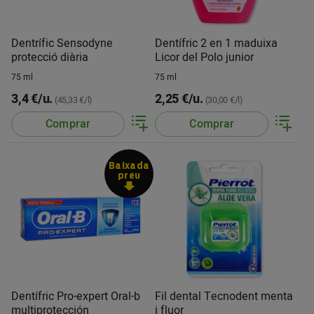
Dentrífic Sensodyne
Dentífric 2 en 1 maduixa
protecció diària
Licor del Polo junior
75 ml
75 ml
3,4 €/u.
2,25 €/u.
(45,33 €/l)
(30,00 €/l)
Comprar
Comprar
Baixada
preu
Dentífric Pro-expert Oral-b
Fil dental Tecnodent menta
multiprotección
i fluor