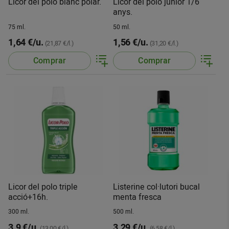
Licor del polo blanc polar.
Licor del polo junior 1/6
anys.
75 ml.
50 ml.
1,64 €/u.
1,56 €/u.
(21,87 €/l.)
(31,20 €/l.)
Comprar
Comprar
Licor del polo triple
Listerine col·lutori bucal
acció+16h.
menta fresca
300 ml.
500 ml.
3,9 €/u.
3,29 €/u.
(13,00 €/l.)
(6,58 €/l.)