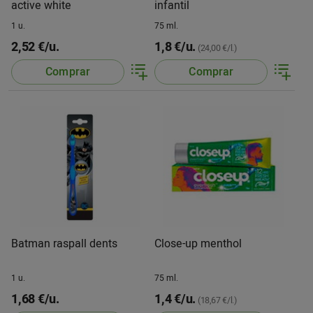
active white
infantil
1 u.
75 ml.
2,52 €/u.
1,8 €/u.
(24,00 €/l.)
Comprar
Comprar
Batman raspall dents
Close-up menthol
1 u.
75 ml.
1,68 €/u.
1,4 €/u.
(18,67 €/l.)