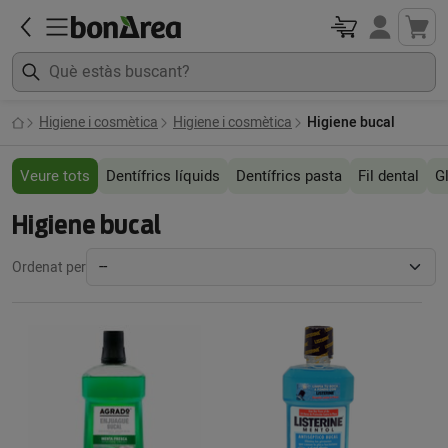
Higiene i cosmètica
Higiene i cosmètica
Higiene bucal
Veure tots
Dentífrics líquids
Dentífrics pasta
Fil dental
G
Higiene bucal
Ordenat per