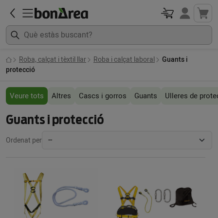
Roba, calçat i tèxtil llar
Roba i calçat laboral
Guants i
protecció
Veure tots
Altres
Cascs i gorros
Guants
Ulleres de prote
Guants i protecció
Ordenat per