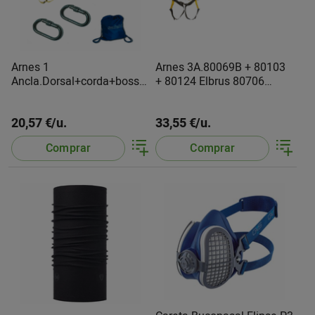
Arnes 1
Arnes 3A.80069B + 80103
Ancla.Dorsal+corda+bossa
+ 80124 Elbrus 80706
80700 Safetop
Safetop
20,57 €/u.
33,55 €/u.
Comprar
Comprar