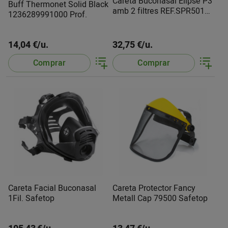
Careta Buconasal Elipse P3
Buff Thermonet Solid Black
amb 2 filtres REF.SPR501
1236289991000 Prof.
3L
14,04 €/u.
32,75 €/u.
Comprar
Comprar
Careta Facial Buconasal
Careta Protector Fancy
1Fil. Safetop
Metall Cap 79500 Safetop