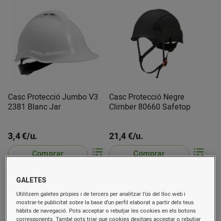
Casc Protecció Jumbo V3
Casc Protecció Negre
2381 Blanc Jar
Climber 80660 Safetop
3,4 €/u.
21,4 €/u.
Comprar
Comprar
GALETES
Utilitzem galetes pròpies i de tercers per analitzar l’ús del lloc web i
mostrar-te publicitat sobre la base d’un perfil elaborat a partir dels teus
hàbits de navegació. Pots acceptar o rebutjar les cookies en els botons
corresponents. També pots triar que cookies desitges acceptar o rebutjar