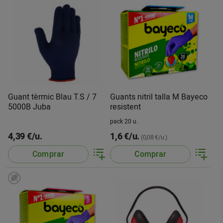
Guant tèrmic Blau T.S / 7
Guants nitril talla M Bayeco
5000B Juba
resistent
pack 20 u.
4,39 €/u.
1,6 €/u.
(0,08 €/u.)
Comprar
Comprar