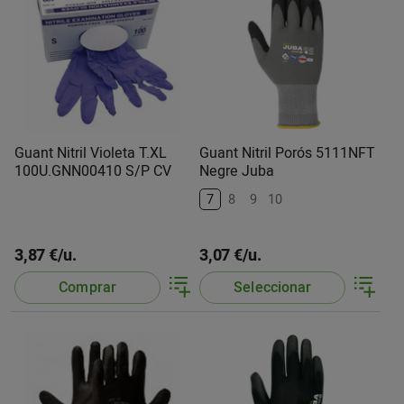
Guant Nitril Violeta T.XL
Guant Nitril Porós 5111NFT
100U.GNN00410 S/P CV
Negre Juba
7
8
9
10
3,87 €/u.
3,07 €/u.
Comprar
Seleccionar