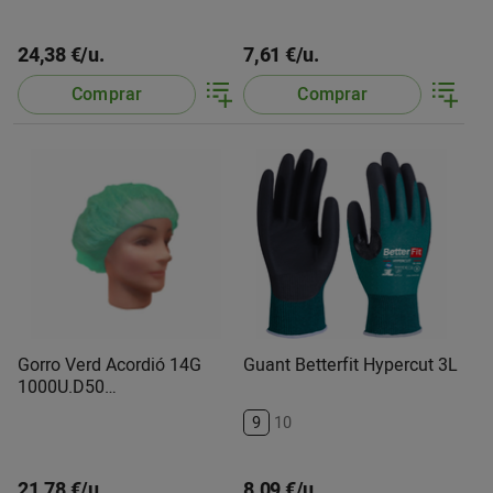
24,38 €/u.
7,61 €/u.
Comprar
Comprar
Gorro Verd Acordió 14G
Guant Betterfit Hypercut 3L
1000U.D50
2Costu.Tudelana
9
10
21,78 €/u.
8,09 €/u.