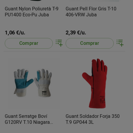
Guant Nylon Poliuretà T-9
Guant Pell Flor Gris T-10
PU1400 Eco-Pu Juba
406-VRW Juba
1,06 €/u.
2,39 €/u.
Comprar
Comprar
Guant Serratge Boví
Guant Soldador Forja 350
G120RV T.10 Niagara
T.9 GP044 3L
Safetop