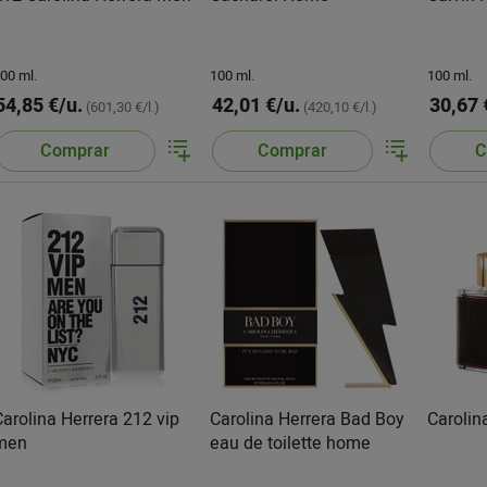
00 ml.
100 ml.
100 ml.
54,85 €/u.
42,01 €/u.
30,67 
(601,30 €/l.)
(420,10 €/l.)
Comprar
Comprar
C
Carolina Herrera 212 vip
Carolina Herrera Bad Boy
Carolin
men
eau de toilette home