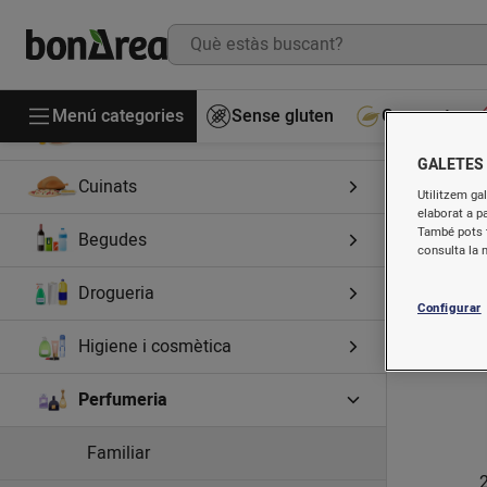
Menú categories
Sense gluten
Gourmet
Alimentació
GALETES
Cuinats
Utilitzem gal
elaborat a p
També pots t
Begudes
consulta la 
Drogueria
Configurar
Higiene i cosmètica
Perfumeria
Familiar