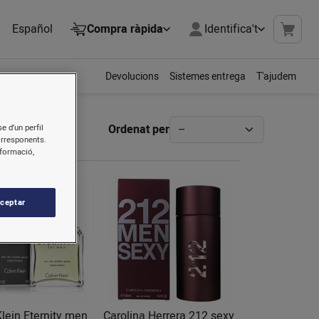
Español
Compra ràpida
Identifica't
Devolucions
Sistemes entrega
T'ajudem
Ordenat per
e d’un perfil
orresponents.
nformació,
ceptar
Klein Eternity men
Carolina Herrera 212 sexy