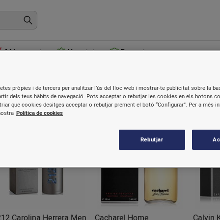
Més venuts
Novetats
Receptes
Gamma alta-luxe
etes pròpies i de tercers per analitzar l’ús del lloc web i mostrar-te publicitat sobre la bas
artir dels teus hàbits de navegació. Pots acceptar o rebutjar les cookies en els botons c
riar que cookies desitges acceptar o rebutjar prement el botó “Configurar”. Per a més i
nostra
Política de cookies
Rebutjar
Ac
212 Carolina Herrera Men
Cacharel Home
Calvin 