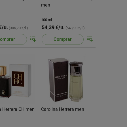
men
100 ml.
€/u.
54,39 €/u.
(306,70 €/l.)
(543,90 €/l.)
omprar
Comprar
a Herrera CH men
Carolina Herrera men