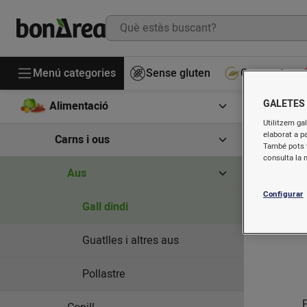
Menú categories
Sense gluten
Gourmet
GALETES
Alimentació
G
Utilitzem gal
elaborat a p
Carns i ous
També pots t
consulta la 
Aus
Configurar
Gall dindi
Guatlles i altres aus
Pollastre
P