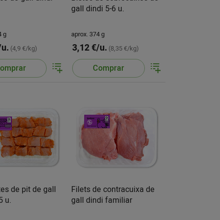
gall dindi 5-6 u.
4 g
aprox. 374 g
/u.
3,12 €/u.
(4,9 €/kg)
(8,35 €/kg)
omprar
Comprar
es de pit de gall
Filets de contracuixa de
5 u.
gall dindi familiar