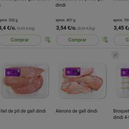
.
dindi
prox. 352 g
aprox. 407 g
aprox. 70
3,4 €/u.
3,54 €/u.
3,45 €
(9,65 €/kg)
(8,69 €/kg)
Comprar
Comprar
C
ilet de pit de gall dindi
Alerons de gall dindi
Broquet
dindi 4-