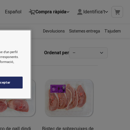
Español
Compra ràpida
Identifica't
Devolucions
Sistemes entrega
T'ajudem
Ordenat per
e d’un perfil
orresponents.
nformació,
ceptar
o de gall dindi
Bistec de sobrecuixes de