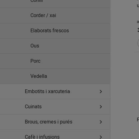
Conill
u
Corder / xai
a
Elaborats frescos
Ous
Porc
Vedella
Embotits i xarcuteria
Cuinats
F
Brous, cremes i purés
Cafè i infusions