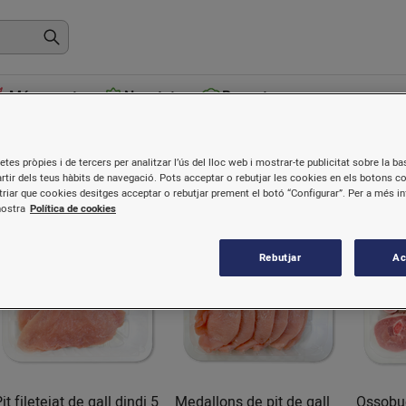
Més venuts
Novetats
Receptes
all dindi
etes pròpies i de tercers per analitzar l’ús del lloc web i mostrar-te publicitat sobre la bas
artir dels teus hàbits de navegació. Pots acceptar o rebutjar les cookies en els botons c
riar que cookies desitges acceptar o rebutjar prement el botó “Configurar”. Per a més i
nostra
Política de cookies
Rebutjar
Ac
it filetejat de gall dindi 5
Medallons de pit de gall
Ossobuc