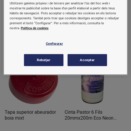
Utilitzem galetes pròpies i de tercers per analitzar l’ús del lloc web i
Aïllador Z-69 Cinta P / Tub
Vareta Inox Reg.Tremuja
mostrar-te publicitat sobre la base d’un perfil elaborat a partir dels teus
50mm PA427 Zar
748mm Rotecna
hàbits de navegació. Pots acceptar o rebutjar les cookies en els botons
corresponents. També pots triar que cookies desitges acceptar o rebutjar
1 u.
prement el botó “Configurar”. Per a més informació, consulta la
nostra
Política de cookies
1,09 €/u.
5,57 €/u.
Comprar
Comprar
Configurar
Rebutjar
Acceptar
Tapa superior abeurador
Cinta Pastor 6 Fils
boia mixt
20mmx200m Eco Neon
PA471 Zar