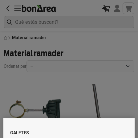
Material ramader
Material ramader
Ordenat per
GALETES