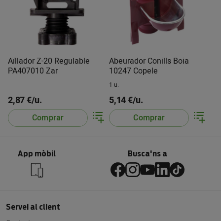
Aïllador Z-20 Regulable
Abeurador Conills Boia
PA407010 Zar
10247 Copele
1 u.
2,87 €/u.
5,14 €/u.
Comprar
Comprar
App mòbil
Busca'ns a
Servei al client