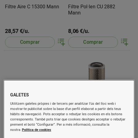
Filtre Aire C 15300 Mann
Filtre Pol·len CU 2882
Mann
28,57 €/u.
8,06 €/u.
Comprar
Comprar
GALETES
Utilitzem galetes pròpies i de tercers per analitzar l’ús del lloc web i
mostrar-te publicitat sobre la base d’un perfil elaborat a partir dels teus
hàbits de navegació. Pots acceptar o rebutjar les cookies en els botons
Filtre Pol·len CUK 2939
Filtre aire C 13114/4 Mann
corresponents. També pots triar que cookies desitges acceptar o rebutjar
Mann
prement el botó “Configurar”. Per a més informació, consulta la
nostra
Política de cookies