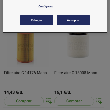
12,52 €/u.
20,81 €/u.
Configurar
Comprar
Comprar
Rebutjar
Acceptar
Filtre aire C 14176 Mann
Filtre aire C 15008 Mann
14,43 €/u.
16,1 €/u.
Comprar
Comprar