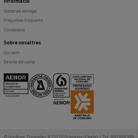
Informació
Sistemes entrega
Preguntes freqüents
Condicions
Sobre nosaltres
Qui som
Directe del camp
© bonÀrea Traspalau, 8 25210 Guissona (Lleida) |
Tel. 900 899 988