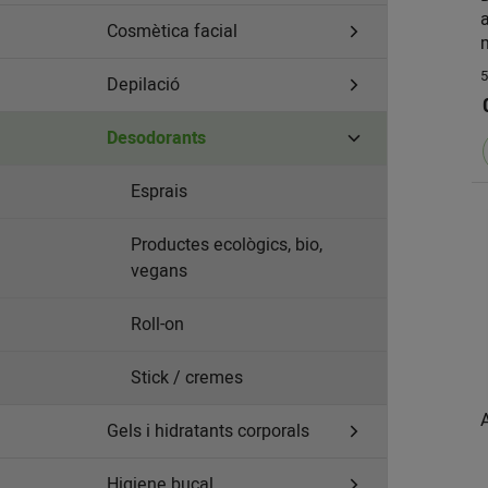
Cosmètica facial
5
Depilació
Desodorants
Esprais
Productes ecològics, bio,
vegans
Roll-on
Stick / cremes
Gels i hidratants corporals
Higiene bucal