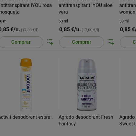
antitranspirant IYOU rosa
antitranspirant IYOU aloe
antitra
mosqueta
vera
woman
0 ml
50 ml
50 ml
0,85 €/u.
0,85 €/u.
0,85 €
(17,00 €/l)
(17,00 €/l)
Comprar
Comprar
C
Activit desodorant esprai.
Agrado desodorant Fresh
Agrado
Fantasy
Sweet 