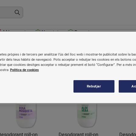
Més venuts
Novetats
Receptes
Desodorants
etes pròpies i de tercers per analitzar l’ús del lloc web i mostrar-te publicitat sobre la bas
artir dels teus hàbits de navegació. Pots acceptar o rebutjar les cookies en els botons c
riar que cookies desitges acceptar o rebutjar prement el botó “Configurar”. Per a més i
nostra
Política de cookies
Rebutjar
Ac
Nou
Nou
Desodorant roll-on
Desodorant roll-on
Desodor