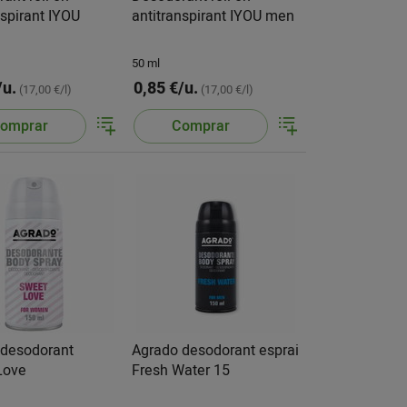
nspirant IYOU
antitranspirant IYOU men
50 ml
/u.
0,85 €/u.
(17,00 €/l)
(17,00 €/l)
omprar
Comprar
 desodorant
Agrado desodorant esprai
Love
Fresh Water 15