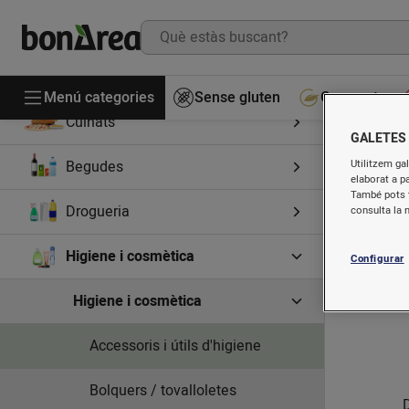
Alimentació
Menú categories
Sense gluten
Gourmet
Cuinats
GALETES
Begudes
Utilitzem gal
elaborat a p
També pots t
Drogueria
consulta la 
Higiene i cosmètica
Configurar
Higiene i cosmètica
Accessoris i útils d'higiene
Bolquers / tovalloletes