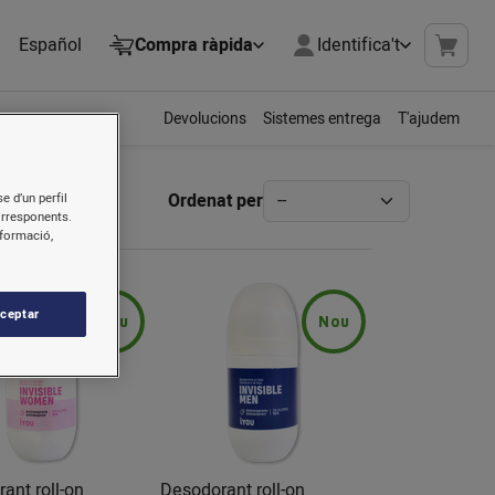
Español
Compra ràpida
Identifica't
Devolucions
Sistemes entrega
T'ajudem
Ordenat per
e d’un perfil
orresponents.
nformació,
ceptar
Nou
Nou
ant roll-on
Desodorant roll-on