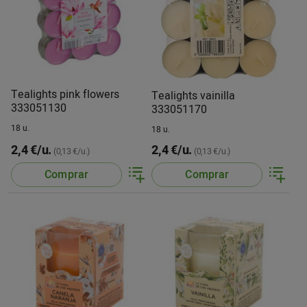
Tealights pink flowers
Tealights vainilla
333051130
333051170
18 u.
18 u.
2,4 €/u.
2,4 €/u.
(0,13 €/u.)
(0,13 €/u.)
Comprar
Comprar