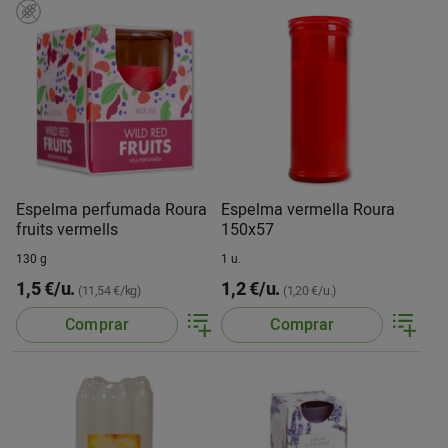
Espelma perfumada Roura
Espelma vermella Roura
fruits vermells
150x57
130 g
1 u.
1,5 €/u.
1,2 €/u.
(11,54 €/kg)
(1,20 €/u.)
Comprar
Comprar