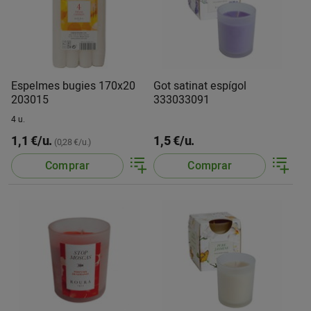
Espelmes bugies 170x20
Got satinat espígol
203015
333033091
4 u.
1,1 €/u.
1,5 €/u.
(0,28 €/u.)
Comprar
Comprar