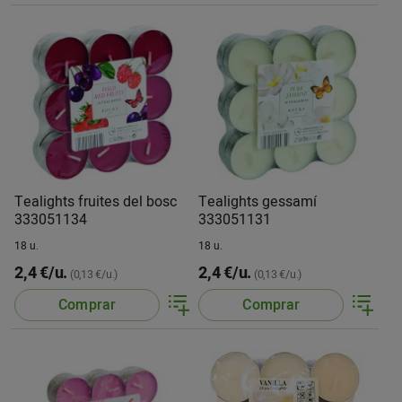
Tealights fruites del bosc
Tealights gessamí
333051134
333051131
18 u.
18 u.
2,4 €/u.
2,4 €/u.
(0,13 €/u.)
(0,13 €/u.)
Comprar
Comprar