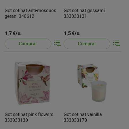
Got setinat anti-mosques
Got setinat gessamí
gerani 340612
333033131
1,7 €/u.
1,5 €/u.
Comprar
Comprar
Got setinat pink flowers
Got setinat vainilla
333033130
333033170