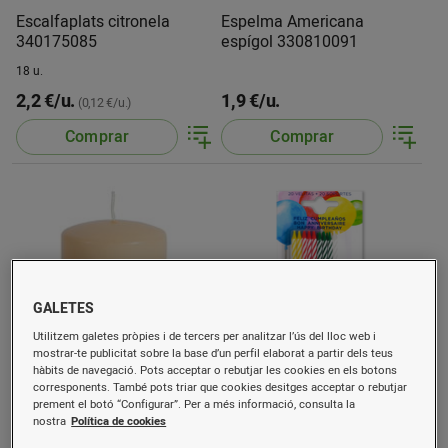
Escalfaplats citronela
Espelma Americana
340175085
espígol 330810091
18 u.
2,2 €/u.
1,9 €/u.
(0,12 €/u.)
Comprar
Comprar
GALETES
Utilitzem galetes pròpies i de tercers per analitzar l’ús del lloc web i
mostrar-te publicitat sobre la base d’un perfil elaborat a partir dels teus
hàbits de navegació. Pots acceptar o rebutjar les cookies en els botons
Espelma Americana
Espelma aniversari Blister
corresponents. També pots triar que cookies desitges acceptar o rebutjar
vainilla 330810170
prement el botó “Configurar”. Per a més informació, consulta la
nostra
Política de cookies
20 u.