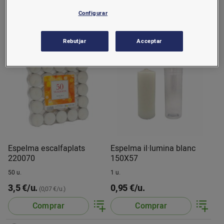
1,9 €/u.
0,74 €/u.
(0,04 €/u.)
Configurar
Comprar
Comprar
Rebutjar
Acceptar
Espelma escalfaplats
Espelma il·lumina blanc
220070
150X57
50 u.
1 u.
3,5 €/u.
0,95 €/u.
(0,07 €/u.)
Comprar
Comprar