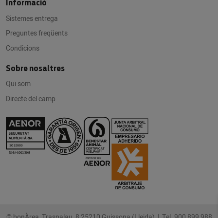
Informació
Sistemes entrega
Preguntes freqüents
Condicions
Sobre nosaltres
Qui som
Directe del camp
© bonÀrea Traspalau, 8 25210 Guissona (Lleida) |
Tel. 900 899 988