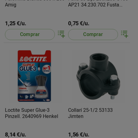
Amig
AP21 34.230.702 Fusta
Tyrolit
1,25 €/u.
0,75 €/u.
Comprar
Comprar
Loctite Super Glue-3
Collarí 25-1/2 53133
Pinzell. 2640969 Henkel
Jimten
8,14 €/u.
1,56 €/u.