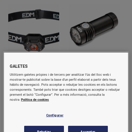
Llanterna Frontal Led Mini
Llanterna Led Flashlight
GALETES
Recarg.400L 36417 EDM
Recarregable 36406 EDM
Utilitzem galetes pròpies i de tercers per analitzar l’ús del lloc web i
mostrar-te publicitat sobre la base d’un perfil elaborat a partir dels teus
12,41 €/u.
42,98 €/u.
hàbits de navegació. Pots acceptar o rebutjar les cookies en els botons
corresponents. També pots triar que cookies desitges acceptar o rebutjar
prement el botó “Configurar”. Per a més informació, consulta la
Comprar
Comprar
nostra
Política de cookies
Configurar
Rebutjar
Acceptar