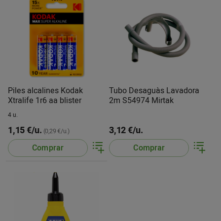
Piles alcalines Kodak
Tubo Desaguàs Lavadora
Xtralife 1r6 aa blister
2m S54974 Mirtak
4 u.
1,15 €/u.
3,12 €/u.
(0,29 €/u.)
Comprar
Comprar