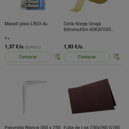
Maxell piles LR03 4u
Cinta Krepp Groga
60mmx45m 60KSF045
Cellofix
4 u.
1,37 €/u.
1,83 €/u.
(0,34 €/u.)
Comprar
Comprar
Palomilla Blanca 300 x 250
Fulla de Lija 230x280 G180