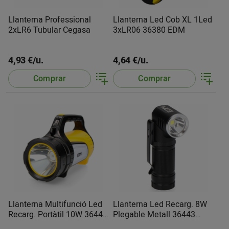
Llanterna Professional
Llanterna Led Cob XL 1Led
2xLR6 Tubular Cegasa
3xLR06 36380 EDM
4,93 €/u.
4,64 €/u.
Comprar
Comprar
Llanterna Multifunció Led
Llanterna Led Recarg. 8W
Recarg. Portàtil 10W 36441
Plegable Metall 36443
EDM
EDM