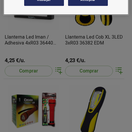
Llanterna Led Iman /
Llanterna Led Cob XL 3LED
Adhesiva 4xR03 36440
3xR03 36382 EDM
EDM
4,25 €/u.
4,23 €/u.
Comprar
Comprar