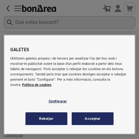
Alimentació
Embotits i xarcuteria
GALETES
Embotits i xarcuteria
Utilitzem galetes pròpies i de tercers per analitzar l’ús del lloc web i
mostrar-te publicitat sobre la base d’un perfil elaborat a partir dels teus
Ordenat per
hàbits de navegació. Pots acceptar o rebutjar les cookies en els botons
corresponents. També pots triar que cookies desitges acceptar o rebutjar
prement el botó “Configurar”. Per a més informació, consulta la
nostra
Política de cookies
App mòbil
Busca'ns a
Configurar
Rebutjar
Acceptar
Servei al client
Contactar