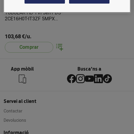
TUBULAR HD-TVI 5en1 DS-
2CE16H0T-IT3ZF 5MPX
varifocal MOT HIKVISION
CCT
103,68 €/u.
Comprar
App mòbil
Busca'ns a
Servei al client
Contactar
Devolucions
Informació