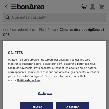
Electrodomèstics
Electrònica
Càmeres de videovigilància i
GPS
Càmeres de videovigilància i GPS
GALETES
Ordenat per
Utilitzem galetes pròpies i de tercers per analitzar l’ús del lloc web i
mostrar-te publicitat sobre la base d’un perfil elaborat a partir dels teus
hàbits de navegació. Pots acceptar o rebutjar les cookies en els botons
corresponents. També pots triar que cookies desitges acceptar o rebutjar
prement el botó “Configurar”. Per a més informació, consulta la
nostra
Política de cookies
Configurar
Rebutjar
Acceptar