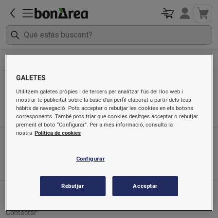
Electrodomèstics
Electrònica
GALETES
Electrònica
Utilitzem galetes pròpies i de tercers per analitzar l’ús del lloc web i
mostrar-te publicitat sobre la base d’un perfil elaborat a partir dels teus
Ordenat per
hàbits de navegació. Pots acceptar o rebutjar les cookies en els botons
corresponents. També pots triar que cookies desitges acceptar o rebutjar
prement el botó “Configurar”. Per a més informació, consulta la
nostra
Política de cookies
App mòbil
Busca'ns a
Configurar
Rebutjar
Acceptar
Servei al client
Contactar