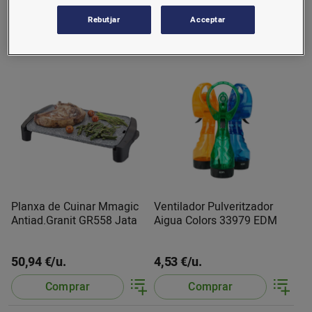
53,55 €/u.
95 €/u.
Rebutjar
Acceptar
Comprar
Comprar
Planxa de Cuinar Mmagic
Ventilador Pulveritzador
Antiad.Granit GR558 Jata
Aigua Colors 33979 EDM
50,94 €/u.
4,53 €/u.
Comprar
Comprar