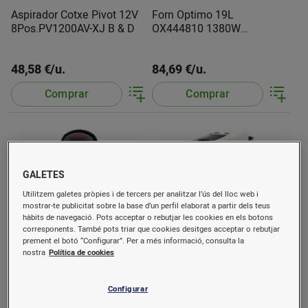
Aspirador Cotxe Pivot 12V
Forn Optimo 19L
8Pos.PV1200AV-XJ B & D
OX444810 1380W
Moulinex
48,58 €/u.
84,69 €/u.
Comprar
Comprar
GALETES
Utilitzem galetes pròpies i de tercers per analitzar l’ús del lloc web i
mostrar-te publicitat sobre la base d’un perfil elaborat a partir dels teus
hàbits de navegació. Pots acceptar o rebutjar les cookies en els botons
corresponents. També pots triar que cookies desitges acceptar o rebutjar
prement el botó “Configurar”. Per a més informació, consulta la
nostra
Política de cookies
Cafetera D.Gusto Negra
Cafetera Nespresso
PicoloXS EDG210+3Caixes
Essenza Mini Blanca
café
XN1101 Krups
Configurar