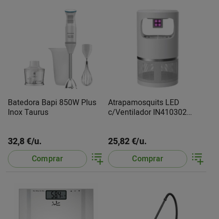
Batedora Bapi 850W Plus
Atrapamosquits LED
Inox Taurus
c/Ventilador IN410302
S.Brico
32,8 €/u.
25,82 €/u.
Comprar
Comprar