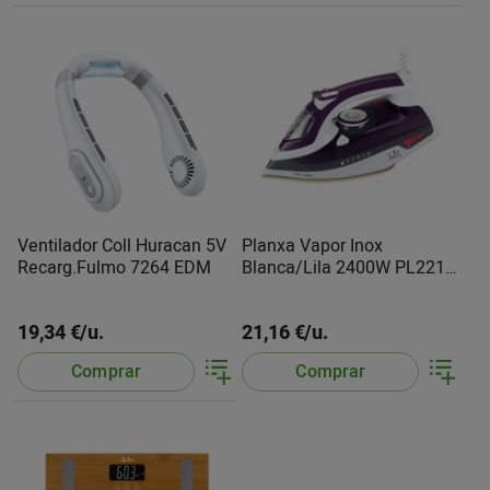
Ventilador Coll Huracan 5V
Planxa Vapor Inox
Recarg.Fulmo 7264 EDM
Blanca/Lila 2400W PL221C
Jata
19,34 €/u.
21,16 €/u.
Comprar
Comprar