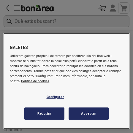
Begudes
Vi blanc
GALETES
Vi blanc
Utilitzem galetes pròpies i de tercers per analitzar l’ús del lloc web i
mostrar-te publicitat sobre la base d’un perfil elaborat a partir dels teus
Ordenat per
hàbits de navegació. Pots acceptar o rebutjar les cookies en els botons
corresponents. També pots triar que cookies desitges acceptar o rebutjar
prement el botó “Configurar”. Per a més informació, consulta la
nostra
Política de cookies
App mòbil
Busca'ns a
Configurar
Rebutjar
Acceptar
Servei al client
Contactar