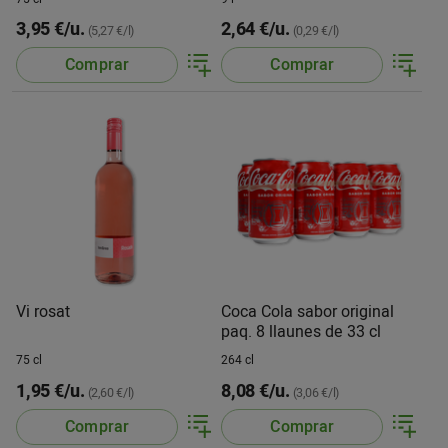
3,95 €/u.
2,64 €/u.
(5,27 €/l)
(0,29 €/l)
Comprar
Comprar
Vi rosat
Coca Cola sabor original
paq. 8 llaunes de 33 cl
75 cl
264 cl
1,95 €/u.
8,08 €/u.
(2,60 €/l)
(3,06 €/l)
Comprar
Comprar