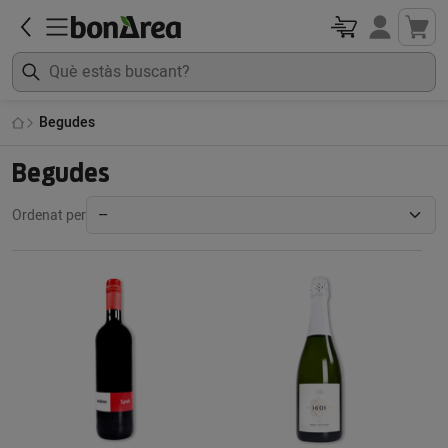
Begudes
Begudes
Ordenat per