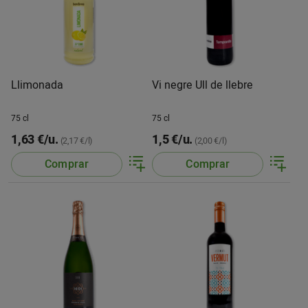
Llimonada
Vi negre Ull de llebre
75 cl
75 cl
1,63 €/u.
1,5 €/u.
(2,17 €/l)
(2,00 €/l)
Comprar
Comprar