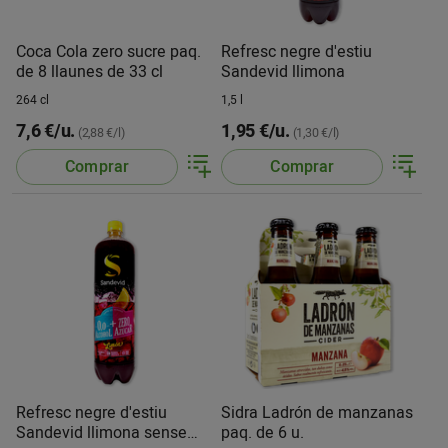
Coca Cola zero sucre paq.
Refresc negre d'estiu
de 8 llaunes de 33 cl
Sandevid llimona
264 cl
1,5 l
7,6 €/u.
1,95 €/u.
(2,88 €/l)
(1,30 €/l)
Comprar
Comprar
Refresc negre d'estiu
Sidra Ladrón de manzanas
Sandevid llimona sense
paq. de 6 u.