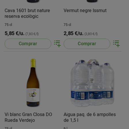
Cava 1601 brut nature
Vermut negre Issmut
reserva ecològic
75 cl
75 cl
5,85 €/u.
2,85 €/u.
(7,80 €/l)
(3,80 €/l)
Comprar
Comprar
Vi blanc Gran Closa DO
Aigua paq. de 6 ampolles
Rueda Verdejo
de 1,5 l
75 cl
9 l