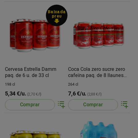
Baixada
preu
Cervesa Estrella Damm
Coca Cola zero sucre zero
paq. de 6 u. de 33 cl
cafeïna paq. de 8 llaunes
de 33 cl
198 cl
264 cl
5,34 €/u.
7,6 €/u.
(2,70 €/l)
(2,88 €/l)
Comprar
Comprar