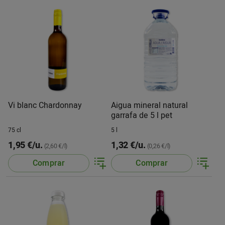
Vi blanc Chardonnay
Aigua mineral natural
garrafa de 5 l pet
75 cl
5 l
1,95 €/u.
1,32 €/u.
(2,60 €/l)
(0,26 €/l)
Comprar
Comprar