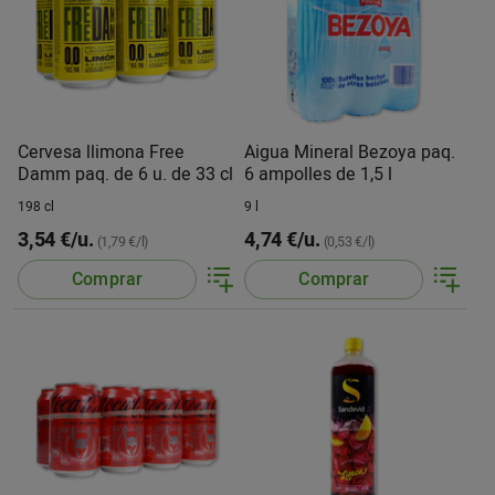
Cervesa llimona Free
Aigua Mineral Bezoya paq.
Damm paq. de 6 u. de 33 cl
6 ampolles de 1,5 l
198 cl
9 l
3,54 €/u.
4,74 €/u.
(1,79 €/l)
(0,53 €/l)
Comprar
Comprar