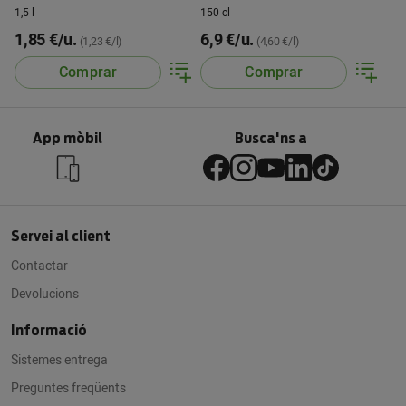
alcohol
1,5 l
150 cl
1,85 €/u.
6,9 €/u.
(1,23 €/l)
(4,60 €/l)
Comprar
Comprar
App mòbil
Busca'ns a
Servei al client
Contactar
Devolucions
Informació
Sistemes entrega
Preguntes freqüents