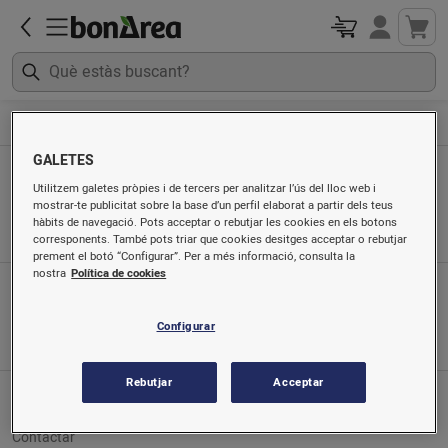
Begudes
Vi blanc
GALETES
Vi blanc
Utilitzem galetes pròpies i de tercers per analitzar l’ús del lloc web i
mostrar-te publicitat sobre la base d’un perfil elaborat a partir dels teus
Ordenat per
hàbits de navegació. Pots acceptar o rebutjar les cookies en els botons
corresponents. També pots triar que cookies desitges acceptar o rebutjar
prement el botó “Configurar”. Per a més informació, consulta la
nostra
Política de cookies
App mòbil
Busca'ns a
Configurar
Rebutjar
Acceptar
Servei al client
Contactar