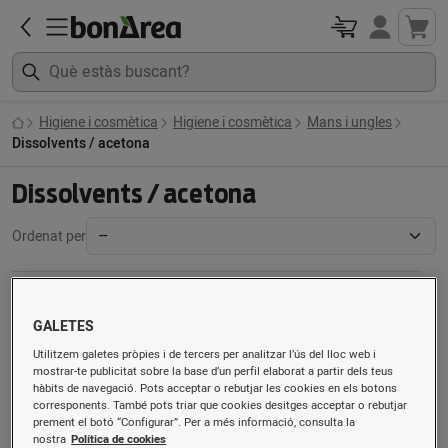
Higiene i cosmètica
Higiene i cosmètica
Mans i ungles
Dissolvents / acetona
Dissolvents / acetona
Ordenat per
GALETES
Utilitzem galetes pròpies i de tercers per analitzar l’ús del lloc web i
mostrar-te publicitat sobre la base d’un perfil elaborat a partir dels teus
hàbits de navegació. Pots acceptar o rebutjar les cookies en els botons
corresponents. També pots triar que cookies desitges acceptar o rebutjar
prement el botó “Configurar”. Per a més informació, consulta la
nostra
Política de cookies