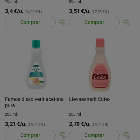
100 ml.
200 ml.
3,4 €/u.
3,51 €/u.
(34,00 €/l.)
(17,55 €/l.)
Comprar
Comprar
Famos dissolvent acetona
Llevaesmalt Cutex
pura
200 ml.
200 ml
3,21 €/u.
2,79 €/u.
(16,05 €/l.)
(13,95 €/l)
Comprar
Comprar