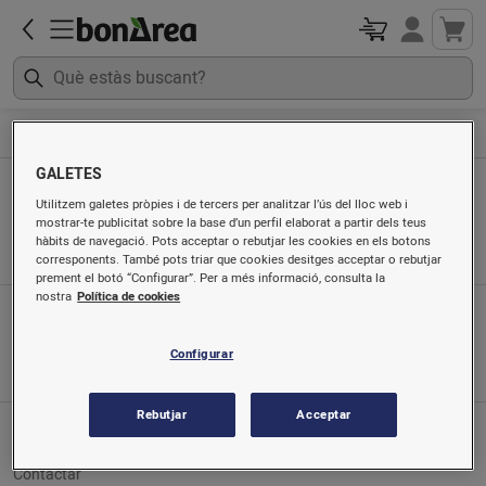
Drogueria
Detergents i altres per a la roba
GALETES
Detergents i altres per a la roba
Utilitzem galetes pròpies i de tercers per analitzar l’ús del lloc web i
mostrar-te publicitat sobre la base d’un perfil elaborat a partir dels teus
Ordenat per
hàbits de navegació. Pots acceptar o rebutjar les cookies en els botons
corresponents. També pots triar que cookies desitges acceptar o rebutjar
prement el botó “Configurar”. Per a més informació, consulta la
nostra
Política de cookies
App mòbil
Busca'ns a
Configurar
Rebutjar
Acceptar
Servei al client
Contactar