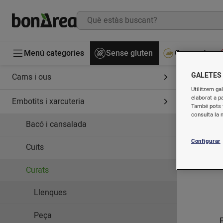
Menú categories
Sense gluten
Gourmet
GALETES
Carns i ous
Utilitzem gal
elaborat a p
Embotits i xarcuteria
També pots t
consulta la 
Bacó i cansalada
Configurar
Cuits
Curats
Llenques
Peça