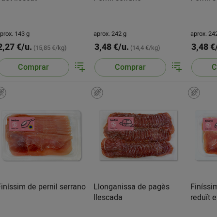
prox. 143 g
aprox. 242 g
aprox. 24
2,27 €/u.
3,48 €/u.
3,48 €
(15,85 €/kg)
(14,4 €/kg)
Comprar
Comprar
C
Finíssim de pernil serrano
Llonganissa de pagès
Finíssi
llescada
reduït e