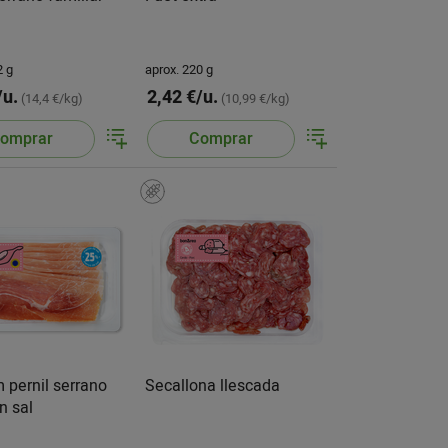
2 g
aprox. 220 g
/u.
2,42 €/u.
(14,4 €/kg)
(10,99 €/kg)
omprar
Comprar
m pernil serrano
Secallona llescada
n sal