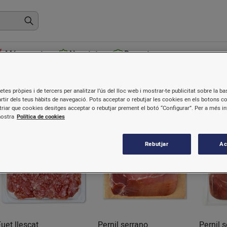
Més venuts
Novetats
Receptes
Curats
etes pròpies i de tercers per analitzar l’ús del lloc web i mostrar-te publicitat sobre la bas
artir dels teus hàbits de navegació. Pots acceptar o rebutjar les cookies en els botons c
riar que cookies desitges acceptar o rebutjar prement el botó “Configurar”. Per a més i
nostra
Política de cookies
Rebutjar
Ac
Fuet llescat
Pernil serrano
Pernil 