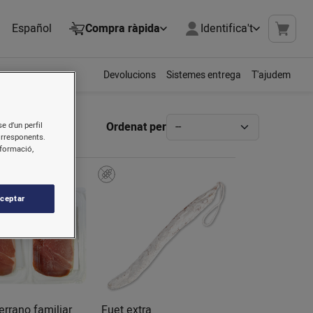
Español
Compra ràpida
Identifica't
Devolucions
Sistemes entrega
T'ajudem
Ordenat per
e d’un perfil
orresponents.
nformació,
ceptar
serrano familiar
Fuet extra